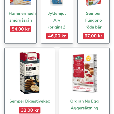
Hammermuehle
Jyttemjöl
Semper
smörgåsrån
Arv
Flingor o
(original)
röda bär
54,00 kr
46,00 kr
67,00 kr
Semper Digestivekex
Orgran No Egg
Äggersättning
33,00 kr