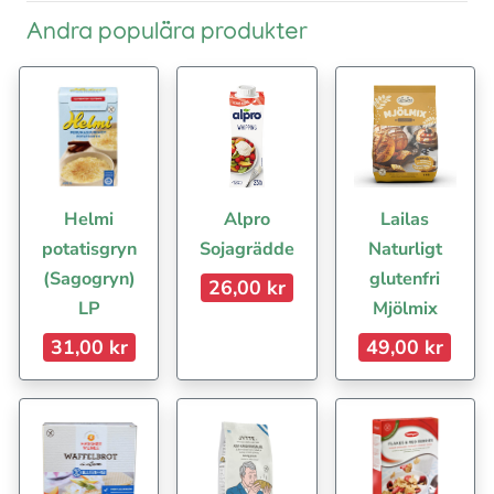
Andra populära produkter
Helmi
Alpro
Lailas
potatisgryn
Sojagrädde
Naturligt
(Sagogryn)
glutenfri
26,00 kr
LP
Mjölmix
31,00 kr
49,00 kr