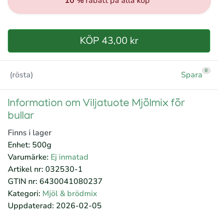
10 %
rabatt på alla köp
KÖP 43,00 kr
0
(rösta)
Spara
Information om Viljatuote Mjölmix för
bullar
Finns i lager
Enhet: 500g
Varumärke:
Ej inmatad
Artikel nr: 032530-1
GTIN nr: 6430041080237
Kategori:
Mjöl & brödmix
Uppdaterad: 2026-02-05