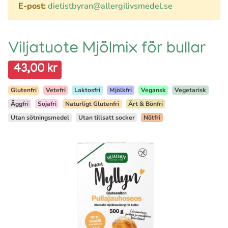
E-post:
dietistbyran@allergilivsmedel.se
Viljatuote Mjölmix för bullar
43,00 kr
Glutenfri
Vetefri
Laktosfri
Mjölkfri
Vegansk
Vegetarisk
Äggfri
Sojafri
Naturligt Glutenfri
Ärt & Bönfri
Utan sötningsmedel
Utan tillsatt socker
Nötfri