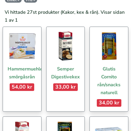
Enhet »
Pris »
Vi hittade 27st produkter (Kakor, kex & rån). Visar sidan
1 av 1
Hammermuehle
Semper
Glutis
smörgåsrån
Digestivekex
Cornito
rån/snacks
54,00 kr
33,00 kr
naturell
34,00 kr