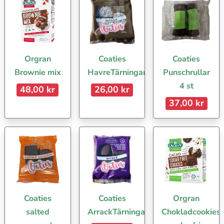
Orgran
Coaties
Coaties
Brownie mix
HavreTärningar
Punschrullar
4 st
48,00 kr
26,00 kr
37,00 kr
Coaties
Coaties
Orgran
salted
ArrackTärningar
Chokladcookies