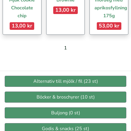
Mjuk cookie
Brownie
mördeg med
Chocolate
aprikosfyllning
13,00 kr
chip
175g
13,00 kr
53,00 kr
1
Alternativ till mjölk / fil (23 st)
Böcker & broschyrer (10 st)
Buljong (0 st)
Godis & snacks (25 st)