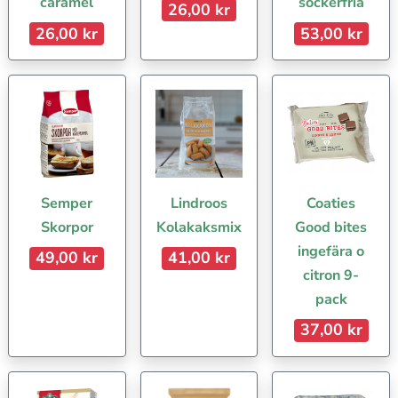
caramel
sockerfria
26,00 kr
26,00 kr
53,00 kr
Semper
Lindroos
Coaties
Skorpor
Kolakaksmix
Good bites
ingefära o
49,00 kr
41,00 kr
citron 9-
pack
37,00 kr