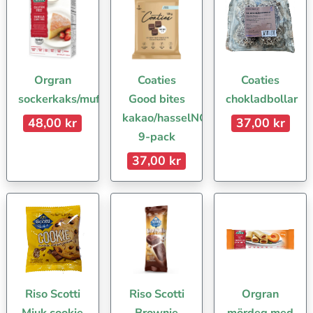
Orgran
Coaties
Coaties
sockerkaks/muffinsmix
Good bites
chokladbollar
kakao/hasselNOT
48,00 kr
37,00 kr
9-pack
37,00 kr
Riso Scotti
Riso Scotti
Orgran