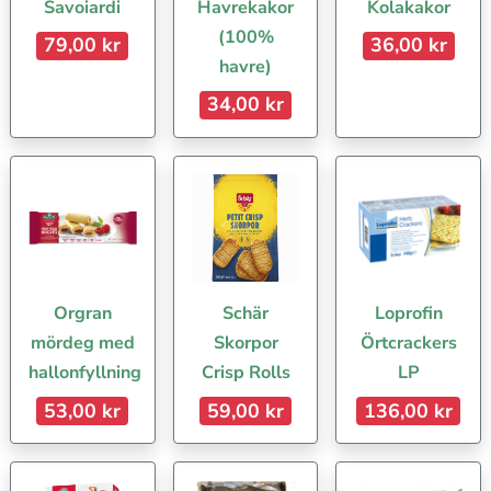
Savoiardi
Havrekakor
Kolakakor
(100%
79,00 kr
36,00 kr
havre)
34,00 kr
Orgran
Schär
Loprofin
mördeg med
Skorpor
Örtcrackers
hallonfyllning
Crisp Rolls
LP
53,00 kr
59,00 kr
136,00 kr