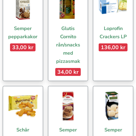
Semper
Glutis
Loprofin
pepparkakor
Cornito
Crackers LP
rån/snacks
33,00 kr
136,00 kr
med
pizzasmak
34,00 kr
Schär
Semper
Semper