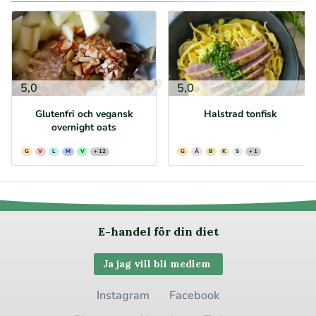
1
2
5,0
5,0
Glutenfri och vegansk
Halstrad tonfisk
overnight oats
G
V
L
M
V
+ 12
G
Ä
B
K
S
+ 1
E-handel för din diet
Ja jag vill bli medlem
Instagram
Facebook