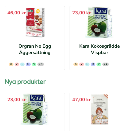
46,00 kr
23,00 kr
Orgran No Egg
Kara Kokosgrädde
Äggersättning
Vispbar
G
V
L
M
V
+ 3
G
V
L
M
V
+ 4
Nya produkter
23,00 kr
47,00 kr