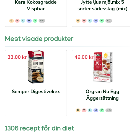
Kara Kokosgrädde
Jytte ljus mjölmix 5
Vispbar
sorter sädesslag (mix)
G
V
L
M
V
+ 4
G
V
L
M
V
+ 7
Mest visade produkter
33,00 kr
46,00 kr
Semper Digestivekex
Orgran No Egg
Äggersättning
G
V
L
M
V
+ 3
1306 recept för din diet