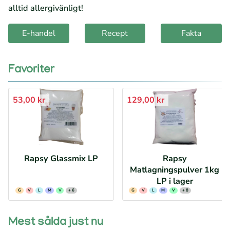
alltid allergivänligt!
E-handel
Recept
Fakta
Favoriter
53,00 kr
129,00 kr
Rapsy Glassmix LP
Rapsy
Matlagningspulver 1kg
LP i lager
G
V
L
M
V
+ 6
G
V
L
M
V
+ 8
Mest sålda just nu