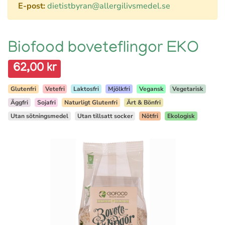
E-post:
dietistbyran@allergilivsmedel.se
Biofood boveteflingor EKO
62,00 kr
Glutenfri
Vetefri
Laktosfri
Mjölkfri
Vegansk
Vegetarisk
Äggfri
Sojafri
Naturligt Glutenfri
Ärt & Bönfri
Utan sötningsmedel
Utan tillsatt socker
Nötfri
Ekologisk