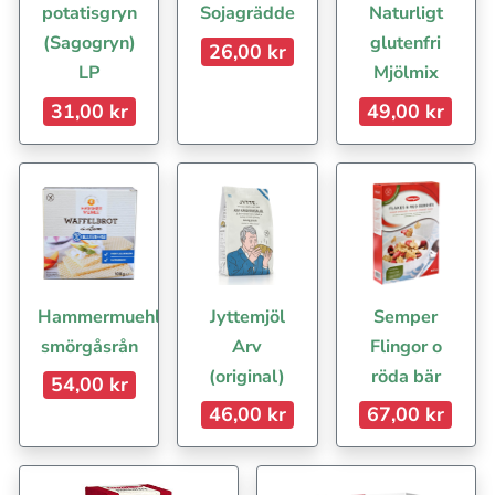
potatisgryn
Sojagrädde
Naturligt
(Sagogryn)
glutenfri
26,00 kr
LP
Mjölmix
31,00 kr
49,00 kr
Hammermuehle
Jyttemjöl
Semper
smörgåsrån
Arv
Flingor o
(original)
röda bär
54,00 kr
46,00 kr
67,00 kr