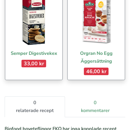
Semper Digestivekex
Orgran No Egg
Äggersättning
33,00 kr
46,00 kr
0
0
relaterade recept
kommentarer
Biofood boveteflingor EKO har inga kopplade recept