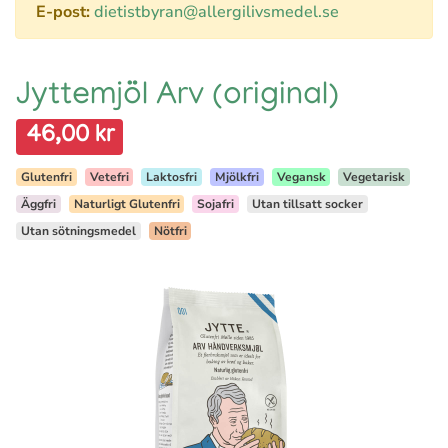
E-post:
dietistbyran@allergilivsmedel.se
Jyttemjöl Arv (original)
46,00 kr
Glutenfri
Vetefri
Laktosfri
Mjölkfri
Vegansk
Vegetarisk
Äggfri
Naturligt Glutenfri
Sojafri
Utan tillsatt socker
Utan sötningsmedel
Nötfri