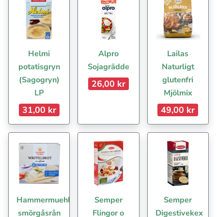
Helmi
Alpro
Lailas
potatisgryn
Sojagrädde
Naturligt
(Sagogryn)
glutenfri
26,00 kr
LP
Mjölmix
31,00 kr
49,00 kr
Hammermuehle
Semper
Semper
smörgåsrån
Flingor o
Digestivekex