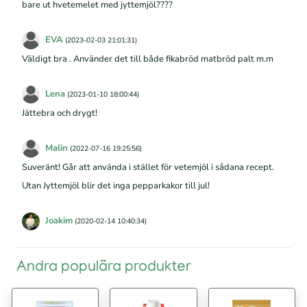
bare ut hvetemelet med jyttemjöl????
EVA
(2023-02-03 21:01:31)
Väldigt bra . Använder det till både fikabröd matbröd palt m.m
Lena
(2023-01-10 18:00:44)
Jättebra och drygt!
Malin
(2022-07-16 19:25:56)
Suveränt! Går att använda i stället för vetemjöl i sådana recept.
Utan Jyttemjöl blir det inga pepparkakor till jul!
Joakim
(2020-02-14 10:40:34)
Andra populära produkter