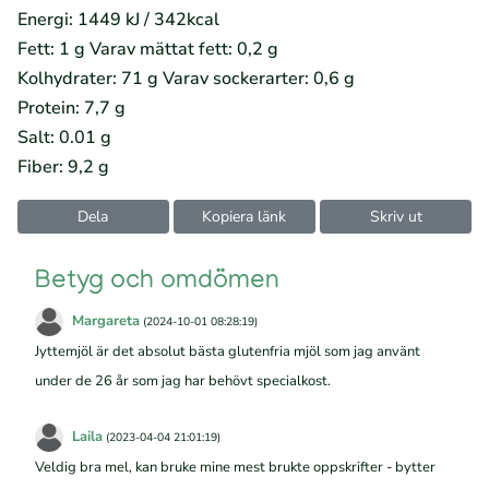
Energi: 1449 kJ / 342kcal
Fett: 1 g Varav mättat fett: 0,2 g
Kolhydrater: 71 g Varav sockerarter: 0,6 g
Protein: 7,7 g
Salt: 0.01 g
Fiber: 9,2 g
Dela
Kopiera länk
Skriv ut
Betyg och omdömen
Margareta
(2024-10-01 08:28:19)
Jyttemjöl är det absolut bästa glutenfria mjöl som jag använt
under de 26 år som jag har behövt specialkost.
Laila
(2023-04-04 21:01:19)
Veldig bra mel, kan bruke mine mest brukte oppskrifter - bytter