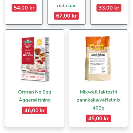
röda bär
54,00 kr
33,00 kr
67,00 kr
Orgran No Egg
Mixwell laktosfri
Äggersättning
pannkaks/våffelmix
400g
46,00 kr
45,00 kr