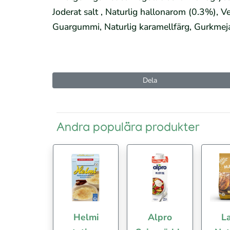
Joderat salt , Naturlig hallonarom (0.3%), Veg
Guargummi, Naturlig karamellfärg, Gurkmeja
Dela
Andra populära produkter
Helmi
Alpro
La