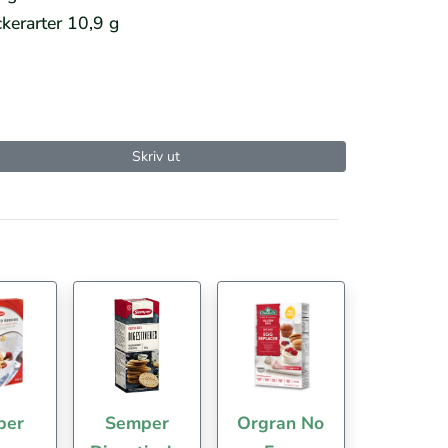
kerarter 10,9 g
Skriv ut
per
Semper
Orgran No