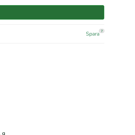
7
Spara
2 g