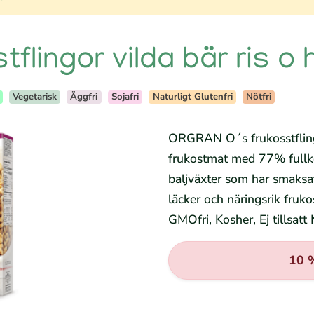
tflingor vilda bär ris o 
Vegetarisk
Äggfri
Sojafri
Naturligt Glutenfri
Nötfri
ORGRAN O´s frukosstflingor
frukostmat med 77% fullk
baljväxter som har smaksat
läcker och näringsrik frukos
GMOfri, Kosher, Ej tillsatt M
10 