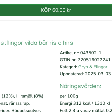
KÖP 60,00 kr
flingor vilda bär ris o hirs
Artikel nr: 043502-1
GTIN nr: 720516022241
Kategori:
Gryn & Flingor
Uppdaterad: 2025-03-03
Näringsvärden:
, (12%), Hirsmjöl (8%),
per 100g
at, rårisssirap,
Energi 312 kcal / 1310 kJ
ider, Rödbetspulver,
Fett 2.3 g varav mättat 0,