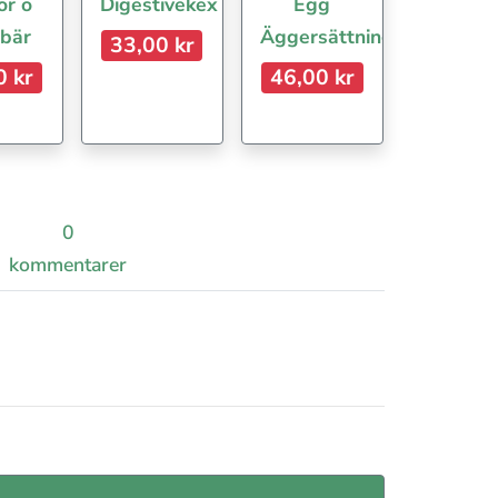
or o
Digestivekex
Egg
 bär
Äggersättning
33,00 kr
0 kr
46,00 kr
0
kommentarer