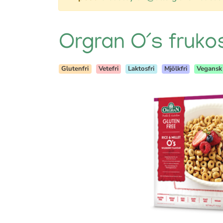
Orgran O´s frukos
Glutenfri
Vetefri
Laktosfri
Mjölkfri
Vegansk