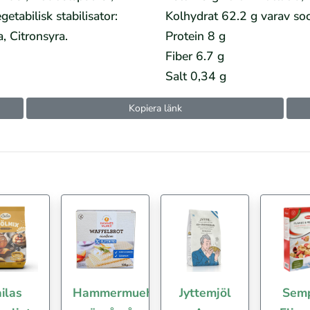
etabilisk stabilisator:
Kolhydrat 62.2 g varav soc
, Citronsyra.
Protein 8 g
Fiber 6.7 g
Salt 0,34 g
Kopiera länk
ilas
Hammermuehle
Jyttemjöl
Sem