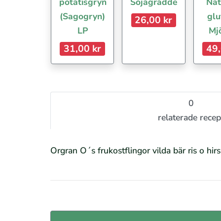
potatisgryn
Sojagrädde
Nat
(Sagogryn)
glu
26,00 kr
LP
Mj
31,00 kr
49,
0
relaterade recep
Orgran O´s frukostflingor vilda bär ris o hir