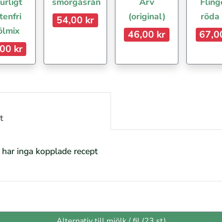
urligt
smörgåsrån
Arv
Fling
tenfri
(original)
röda
54,00 kr
ölmix
46,00 kr
67,0
00 kr
t
s har inga kopplade recept
Alternativ till mjölk / fil (23 st)