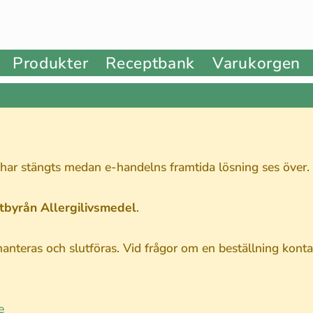
Produkter
Receptbank
Varukorgen
 har stängts medan e-handelns framtida lösning ses över.
stbyrån Allergilivsmedel
.
nteras och slutföras. Vid frågor om en beställning kontak
e