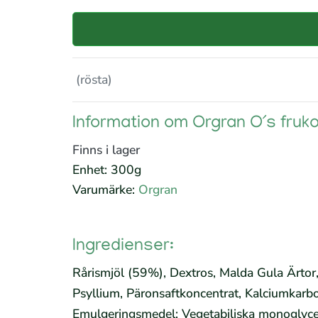
(rösta)
Information om Orgran O´s frukost
Finns i lager
Enhet: 300g
Varumärke:
Orgran
Ingredienser:
Rårismjöl (59%), Dextros, Malda Gula Ärtor
Psyllium, Päronsaftkoncentrat, Kalciumkarbon
Emulgeringsmedel: Vegetabiliska monoglycer