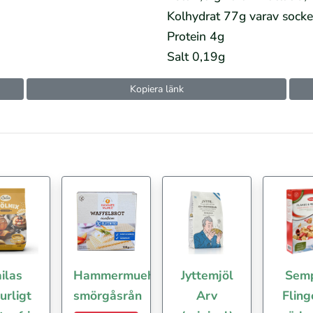
Kolhydrat 77g varav socke
Protein 4g
Salt 0,19g
Kopiera länk
ilas
Hammermuehle
Jyttemjöl
Sem
urligt
smörgåsrån
Arv
Fling