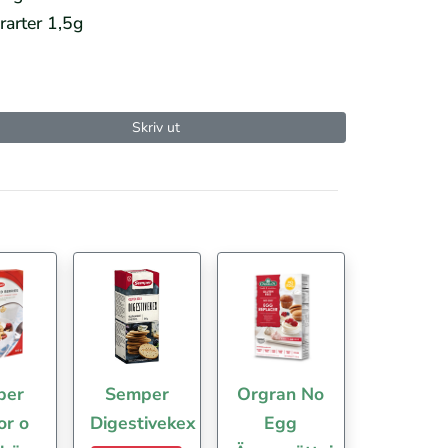
rarter 1,5g
Skriv ut
per
Semper
Orgran No
or o
Digestivekex
Egg