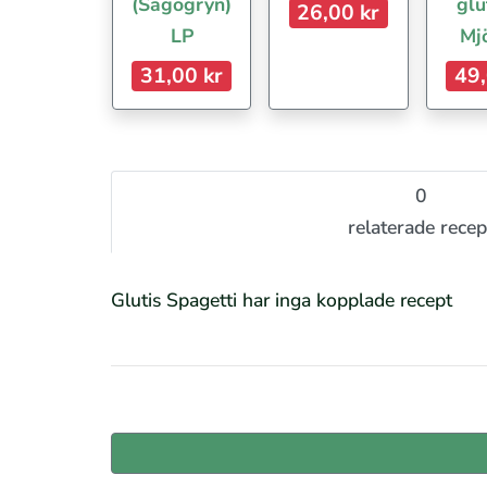
(Sagogryn)
glu
26,00 kr
LP
Mj
31,00 kr
49,
0
relaterade recep
Glutis Spagetti har inga kopplade recept