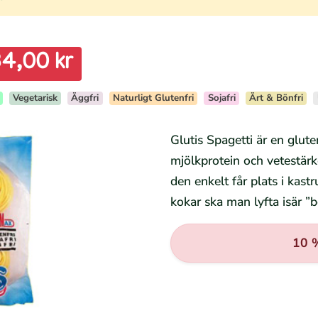
4,00 kr
Vegetarisk
Äggfri
Naturligt Glutenfri
Sojafri
Ärt & Bönfri
Glutis Spagetti är en gluten
mjölkprotein och vetestärkel
den enkelt får plats i kast
kokar ska man lyfta isär ”b
10 