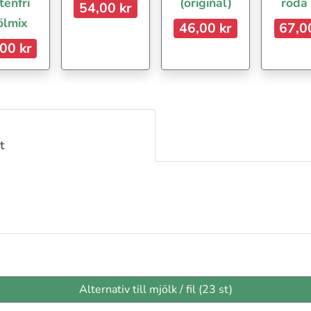
tenfri
(original)
röda
54,00 kr
ölmix
46,00 kr
67,0
00 kr
t
Alternativ till mjölk / fil (23 st)