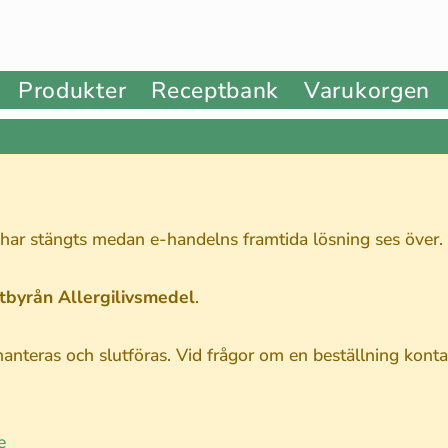
Produkter
Receptbank
Varukorgen
 har stängts medan e-handelns framtida lösning ses över.
stbyrån Allergilivsmedel
.
nteras och slutföras. Vid frågor om en beställning kontak
e