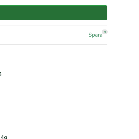
9
Spara
3
24g