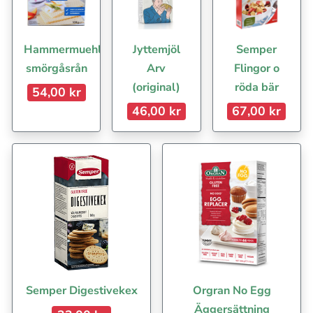
Hammermuehle
Jyttemjöl
Semper
smörgåsrån
Arv
Flingor o
(original)
röda bär
54,00 kr
46,00 kr
67,00 kr
Semper Digestivekex
Orgran No Egg
Äggersättning