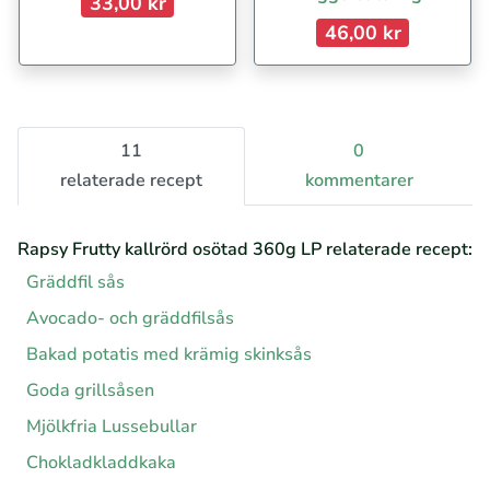
33,00 kr
46,00 kr
11
0
relaterade recept
kommentarer
Rapsy Frutty kallrörd osötad 360g LP relaterade recept:
Gräddfil sås
Avocado- och gräddfilsås
Bakad potatis med krämig skinksås
Goda grillsåsen
Mjölkfria Lussebullar
Chokladkladdkaka