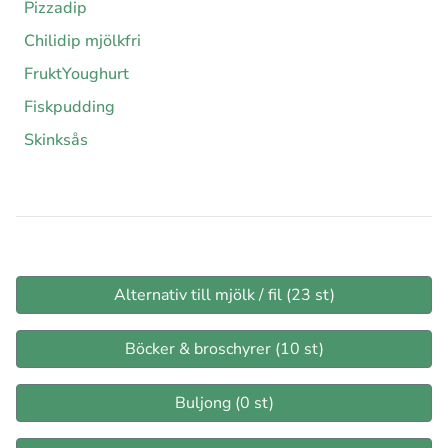
Pizzadip
Chilidip mjölkfri
FruktYoughurt
Fiskpudding
Skinksås
Alternativ till mjölk / fil (23 st)
Böcker & broschyrer (10 st)
Buljong (0 st)