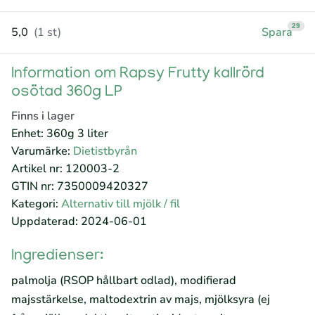
29
5,0
(1 st)
Spara
Information om Rapsy Frutty kallrörd
osötad 360g LP
Finns i lager
Enhet: 360g 3 liter
Varumärke:
Dietistbyrån
Artikel nr: 120003-2
GTIN nr: 7350009420327
Kategori:
Alternativ till mjölk / fil
Uppdaterad: 2024-06-01
Ingredienser:
palmolja (RSOP hållbart odlad), modifierad
majsstärkelse, maltodextrin av majs, mjölksyra (ej