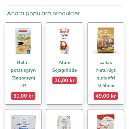
Andra populära produkter
Helmi
Alpro
Lailas
potatisgryn
Sojagrädde
Naturligt
(Sagogryn)
glutenfri
26,00 kr
LP
Mjölmix
31,00 kr
49,00 kr