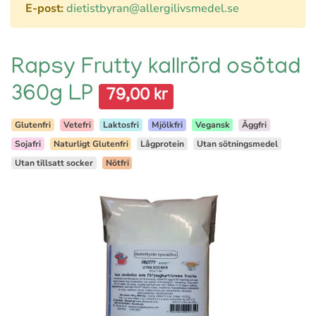
E-post:
dietistbyran@allergilivsmedel.se
Rapsy Frutty kallrörd osötad
360g LP
79,00 kr
Glutenfri
Vetefri
Laktosfri
Mjölkfri
Vegansk
Äggfri
Sojafri
Naturligt Glutenfri
Lågprotein
Utan sötningsmedel
Utan tillsatt socker
Nötfri