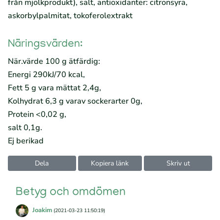
från mjölkprodukt), salt, antioxidanter: citronsyra,
askorbylpalmitat, tokoferolextrakt
Näringsvärden:
När.värde 100 g ätfärdig:
Energi 290kJ/70 kcal,
Fett 5 g vara mättat 2,4g,
Kolhydrat 6,3 g varav sockerarter 0g,
Protein <0,02 g,
salt 0,1g.
Ej berikad
Dela
Kopiera länk
Skriv ut
Betyg och omdömen
Joakim
(2021-03-23 11:50:19)