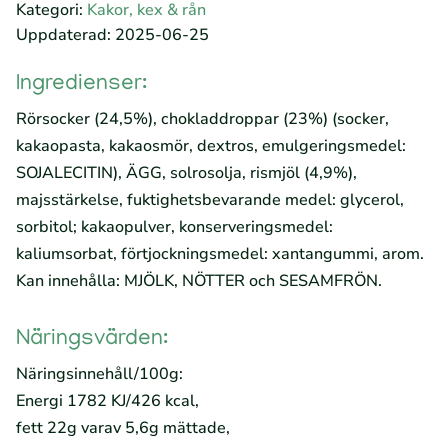
Kategori:
Kakor, kex & rån
Uppdaterad: 2025-06-25
Ingredienser:
Rörsocker (24,5%), chokladdroppar (23%) (socker,
kakaopasta, kakaosmör, dextros, emulgeringsmedel:
SOJALECITIN), ÄGG, solrosolja, rismjöl (4,9%),
majsstärkelse, fuktighetsbevarande medel: glycerol,
sorbitol; kakaopulver, konserveringsmedel:
kaliumsorbat, förtjockningsmedel: xantangummi, arom.
Kan innehålla: MJÖLK, NÖTTER och SESAMFRÖN.
Näringsvärden:
Näringsinnehåll/100g:
Energi 1782 KJ/426 kcal,
fett 22g varav 5,6g mättade,