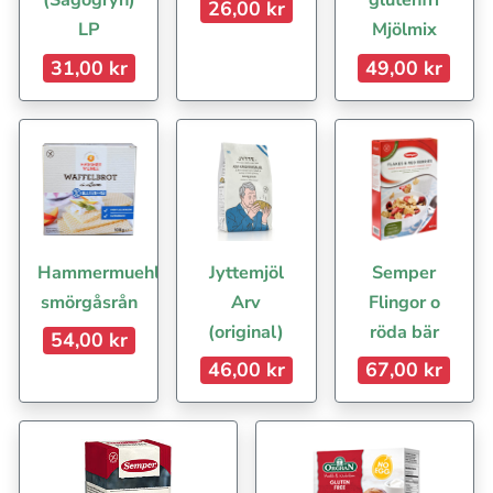
(Sagogryn)
glutenfri
26,00 kr
LP
Mjölmix
31,00 kr
49,00 kr
Hammermuehle
Jyttemjöl
Semper
smörgåsrån
Arv
Flingor o
(original)
röda bär
54,00 kr
46,00 kr
67,00 kr