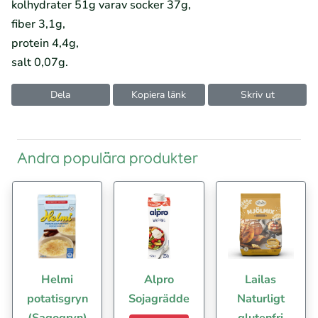
kolhydrater 51g varav socker 37g,
fiber 3,1g,
protein 4,4g,
salt 0,07g.
Dela
Kopiera länk
Skriv ut
Andra populära produkter
Helmi
Alpro
Lailas
potatisgryn
Sojagrädde
Naturligt