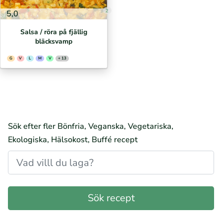
2
5,0
Salsa / röra på fjällig
bläcksvamp
G
V
L
M
V
+ 13
Sök efter fler Bönfria, Veganska, Vegetariska,
Ekologiska, Hälsokost, Buffé recept