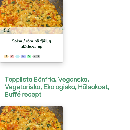
2
5,0
Salsa / röra på fjällig
bläcksvamp
G
V
L
M
V
+ 13
Topplista Bönfria, Veganska,
Vegetariska, Ekologiska, Hälsokost,
Buffé recept