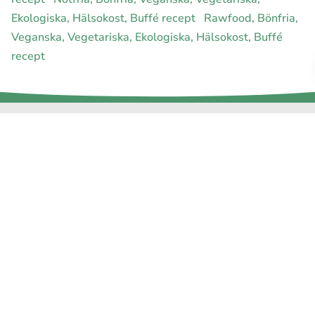
Ekologiska, Hälsokost, Buffé recept
Rawfood, Bönfria,
Veganska, Vegetariska, Ekologiska, Hälsokost, Buffé
recept
E-handel för din diet
Ja jag vill bli medlem
Instagram
Facebook
Pinterest
Youtube
Twitter
Om allergimat
|
Kontakta oss
|
Cookies
och integritet
|
Samarbeta
med oss
© 1999 - 2026 (27 år) |
allergimat.com