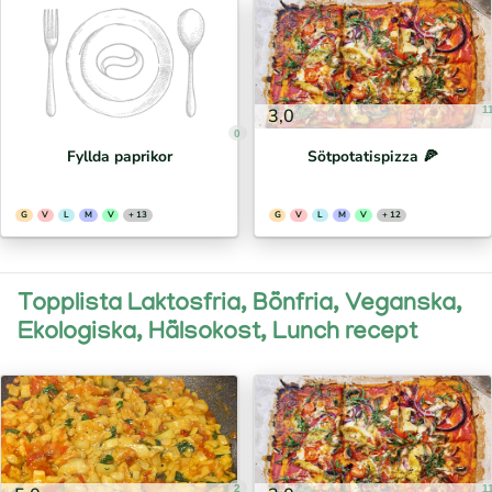
1
3,0
0
Fyllda paprikor
Sötpotatispizza 🍕⁣
G
V
L
M
V
+ 13
G
V
L
M
V
+ 12
Topplista Laktosfria, Bönfria, Veganska,
Ekologiska, Hälsokost, Lunch recept
2
1