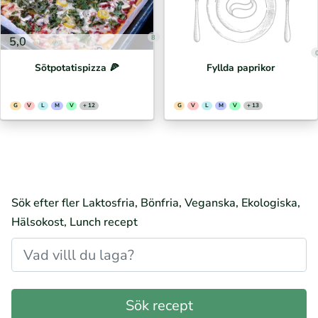
8
5,0
Sötpotatispizza 🍕⁣
Fyllda paprikor
G
V
L
M
V
+ 12
G
V
L
M
V
+ 13
Sök efter fler Laktosfria, Bönfria, Veganska, Ekologiska,
Hälsokost, Lunch recept