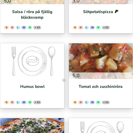
5,0
3,0
Salsa / röra på fjällig
Sötpotatispizza 🍕⁣
bläcksvamp
G
V
L
M
V
+ 13
G
V
L
M
V
+ 12
5,0
0
Humus bowl
Tomat och zucchiniröra
G
V
L
M
V
+ 12
G
V
L
M
V
+ 11