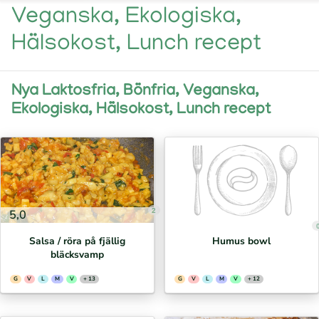
Veganska, Ekologiska,
Hälsokost, Lunch recept
Nya Laktosfria, Bönfria, Veganska,
Ekologiska, Hälsokost, Lunch recept
2
5,0
Salsa / röra på fjällig
Humus bowl
bläcksvamp
G
V
L
M
V
+ 13
G
V
L
M
V
+ 12