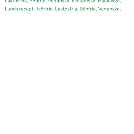
Laktosfria, Bönfria, Veganska, Ekologiska, Hälsokost,
Lunch recept
Nötfria, Laktosfria, Bönfria, Veganska,
Ekologiska, Hälsokost, Lunch recept
Rawfood,
Laktosfria, Bönfria, Veganska, Ekologiska, Hälsokost,
Lunch recept
E-handel för din diet
Ja jag vill bli medlem
Instagram
Facebook
Pinterest
Youtube
Twitter
Om allergimat
|
Kontakta oss
|
Cookies
och integritet
|
Samarbeta
med oss
© 1999 - 2026 (27 år) |
allergimat.com