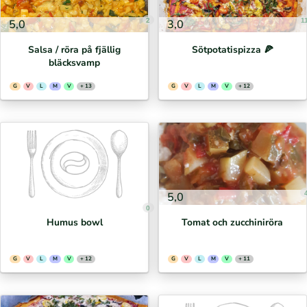
2
1
5,0
3,0
Salsa / röra på fjällig
Sötpotatispizza 🍕⁣
bläcksvamp
G
V
L
M
V
+ 13
G
V
L
M
V
+ 12
5,0
0
Humus bowl
Tomat och zucchiniröra
G
V
L
M
V
+ 12
G
V
L
M
V
+ 11