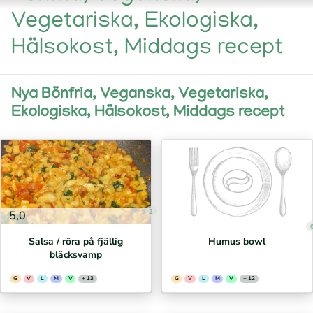
Vegetariska, Ekologiska,
Hälsokost, Middags recept
Nya Bönfria, Veganska, Vegetariska,
Ekologiska, Hälsokost, Middags recept
2
5,0
Salsa / röra på fjällig
Humus bowl
bläcksvamp
G
V
L
M
V
+ 13
G
V
L
M
V
+ 12