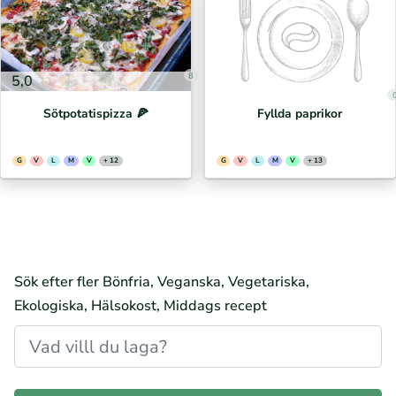
8
5,0
Sötpotatispizza 🍕⁣
Fyllda paprikor
G
V
L
M
V
+ 12
G
V
L
M
V
+ 13
Sök efter fler Bönfria, Veganska, Vegetariska,
Ekologiska, Hälsokost, Middags recept