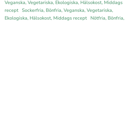
Veganska, Vegetariska, Ekologiska, Hälsokost, Middags
recept
Sockerfria, Bönfria, Veganska, Vegetariska,
Ekologiska, Hälsokost, Middags recept
Nötfria, Bönfria,
Veganska, Vegetariska, Ekologiska, Hälsokost, Middags
recept
Rawfood, Bönfria, Veganska, Vegetariska,
Ekologiska, Hälsokost, Middags recept
E-handel för din diet
Ja jag vill bli medlem
Instagram
Facebook
Pinterest
Youtube
Twitter
Om allergimat
|
Kontakta oss
|
Cookies
och integritet
|
Samarbeta
med oss