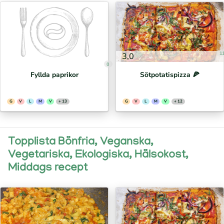
1
3,0
0
Fyllda paprikor
Sötpotatispizza 🍕⁣
G
V
L
M
V
+ 13
G
V
L
M
V
+ 12
Topplista Bönfria, Veganska,
Vegetariska, Ekologiska, Hälsokost,
Middags recept