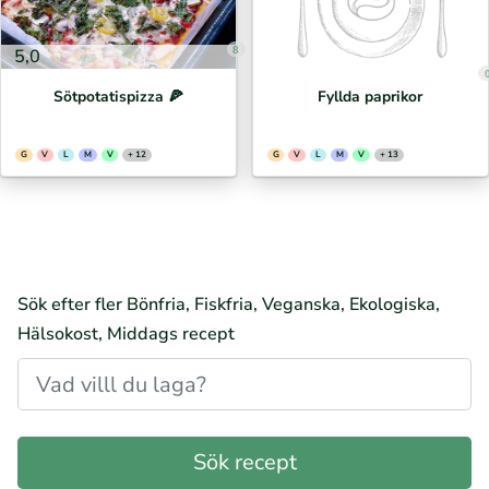
8
5,0
Sötpotatispizza 🍕⁣
Fyllda paprikor
G
V
L
M
V
+ 12
G
V
L
M
V
+ 13
Sök efter fler Bönfria, Fiskfria, Veganska, Ekologiska,
Hälsokost, Middags recept