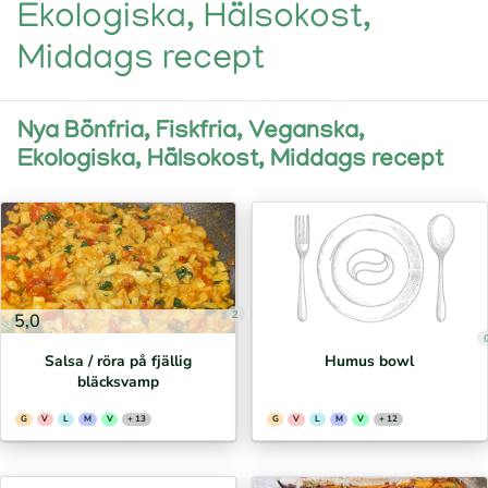
Ekologiska, Hälsokost,
Middags recept
Nya Bönfria, Fiskfria, Veganska,
Ekologiska, Hälsokost, Middags recept
2
5,0
Salsa / röra på fjällig
Humus bowl
bläcksvamp
G
V
L
M
V
+ 13
G
V
L
M
V
+ 12