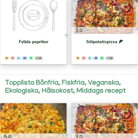
1
3,0
0
Fyllda paprikor
Sötpotatispizza 🍕⁣
G
V
L
M
V
+ 13
G
V
L
M
V
+ 12
Topplista Bönfria, Fiskfria, Veganska,
Ekologiska, Hälsokost, Middags recept
2
1
5,0
3,0