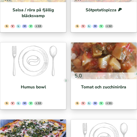
Salsa / röra på fjällig
Sötpotatispizza 🍕⁣
bläcksvamp
G
V
L
M
V
+ 13
G
V
L
M
V
+ 12
5,0
0
Humus bowl
Tomat och zucchiniröra
G
V
L
M
V
+ 12
G
V
L
M
V
+ 11