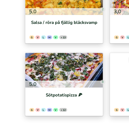
2
5,0
3,0
Salsa / röra på fjällig bläcksvamp
G
V
L
M
V
+ 13
G
V
L
8
5,0
Sötpotatispizza 🍕⁣
G
V
L
M
V
+ 12
G
V
L