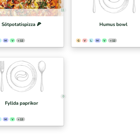
11
Sötpotatispizza 🍕⁣
Humus bowl
M
V
+ 12
G
V
L
M
V
+ 12
0
Fyllda paprikor
M
V
+ 13