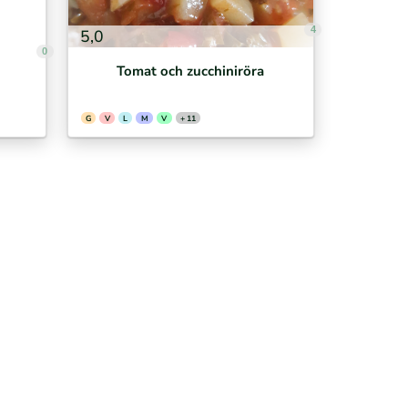
4
5,0
0
Tomat och zucchiniröra
G
V
L
M
V
+ 11