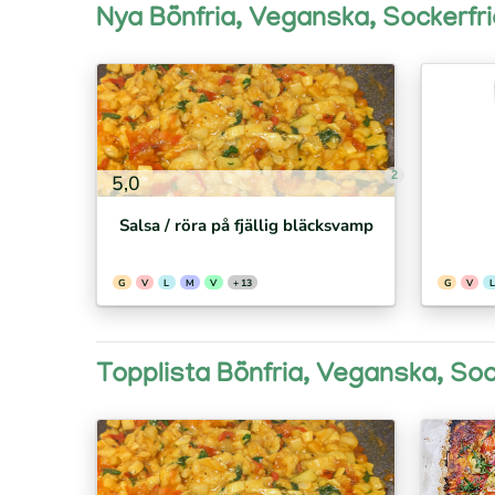
Nya Bönfria, Veganska, Sockerfri
2
5,0
Salsa / röra på fjällig bläcksvamp
G
V
L
M
V
+ 13
G
V
L
Topplista Bönfria, Veganska, Soc