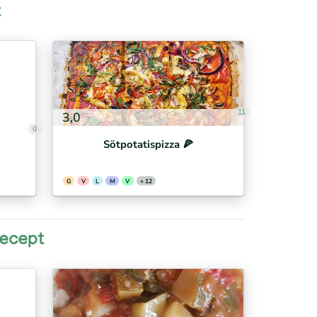
t
11
3,0
0
Sötpotatispizza 🍕⁣
G
V
L
M
V
+ 12
recept