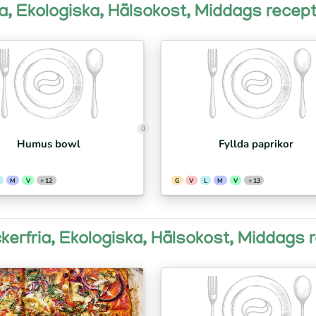
a, Ekologiska, Hälsokost, Middags recep
0
Humus bowl
Fyllda paprikor
M
V
+ 12
G
V
L
M
V
+ 13
kerfria, Ekologiska, Hälsokost, Middags 