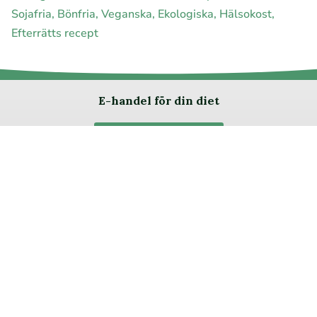
Sojafria, Bönfria, Veganska, Ekologiska, Hälsokost,
Efterrätts recept
E-handel för din diet
Ja jag vill bli medlem
Instagram
Facebook
Pinterest
Youtube
Twitter
Om allergimat
|
Kontakta oss
|
Cookies
och integritet
|
Samarbeta
med oss
© 1999 - 2026 (27 år) |
allergimat.com
4.5 av 5