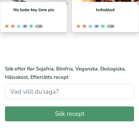
1
No bake key lime pie
Ischoklad
G
V
L
M
V
+ 13
G
V
L
M
V
+ 15
Sök efter fler Sojafria, Bönfria, Veganska, Ekologiska,
Hälsokost, Efterrätts recept