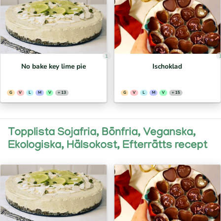
1
No bake key lime pie
Ischoklad
G
V
L
M
V
+ 13
G
V
L
M
V
+ 15
Topplista Sojafria, Bönfria, Veganska,
Ekologiska, Hälsokost, Efterrätts recept