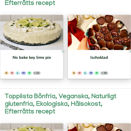
Efterrätts recept
1
No bake key lime pie
Ischoklad
G
V
L
M
V
+ 13
G
V
L
M
V
+ 15
Topplista Bönfria, Veganska, Naturligt
glutenfria, Ekologiska, Hälsokost,
Efterrätts recept