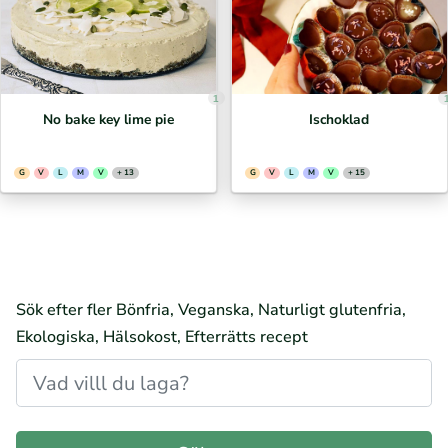
1
No bake key lime pie
Ischoklad
G
V
L
M
V
+ 13
G
V
L
M
V
+ 15
Sök efter fler Bönfria, Veganska, Naturligt glutenfria,
Ekologiska, Hälsokost, Efterrätts recept