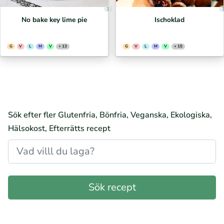
1
No bake key lime pie
Ischoklad
G
V
L
M
V
+ 13
G
V
L
M
V
+ 15
Sök efter fler Glutenfria, Bönfria, Veganska, Ekologiska,
Hälsokost, Efterrätts recept