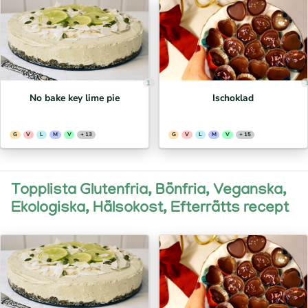
1
No bake key lime pie
Ischoklad
G
V
L
M
V
+ 13
G
V
L
M
V
+ 15
Topplista Glutenfria, Bönfria, Veganska,
Ekologiska, Hälsokost, Efterrätts recept