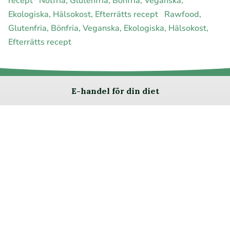
recept
Nötfria, Glutenfria, Bönfria, Veganska,
Ekologiska, Hälsokost, Efterrätts recept
Rawfood,
Glutenfria, Bönfria, Veganska, Ekologiska, Hälsokost,
Efterrätts recept
E-handel för din diet
Ja jag vill bli medlem
Instagram
Facebook
Pinterest
Youtube
Twitter
Om allergimat
|
Kontakta oss
|
Cookies
och integritet
|
Samarbeta
med oss
© 1999 - 2026 (27 år) |
allergimat.com