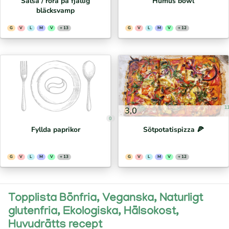
Salsa / röra på fjällig
Humus bowl
bläcksvamp
G
V
L
M
V
+ 13
G
V
L
M
V
+ 12
1
3,0
0
Fyllda paprikor
Sötpotatispizza 🍕⁣
G
V
L
M
V
+ 13
G
V
L
M
V
+ 12
Topplista Bönfria, Veganska, Naturligt
glutenfria, Ekologiska, Hälsokost,
Huvudrätts recept