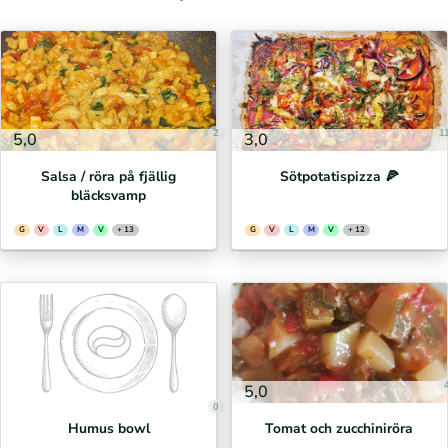
2
1
5,0
3,0
Salsa / röra på fjällig
Sötpotatispizza 🍕⁣
bläcksvamp
G
V
L
M
V
+ 13
G
V
L
M
V
+ 12
5,0
0
Humus bowl
Tomat och zucchiniröra