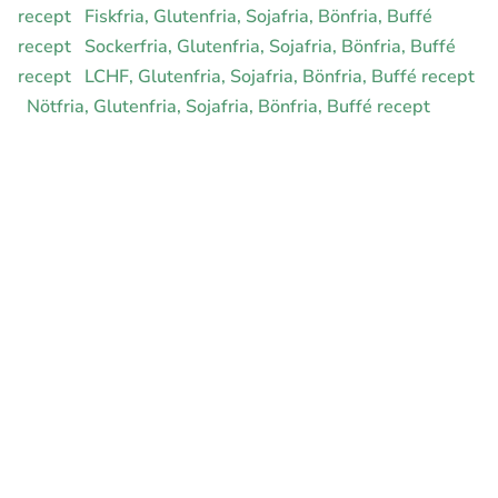
recept
Fiskfria, Glutenfria, Sojafria, Bönfria, Buffé
recept
Sockerfria, Glutenfria, Sojafria, Bönfria, Buffé
recept
LCHF, Glutenfria, Sojafria, Bönfria, Buffé recept
Nötfria, Glutenfria, Sojafria, Bönfria, Buffé recept
Ekologiska, Glutenfria, Sojafria, Bönfria, Buffé recept
Hälsokost, Glutenfria, Sojafria, Bönfria, Buffé recept
Rawfood, Glutenfria, Sojafria, Bönfria, Buffé recept
E-handel för din diet
Ja jag vill bli medlem
Instagram
Facebook
Pinterest
Youtube
Twitter
Om allergimat
|
Kontakta oss
|
Cookies
och integritet
|
Samarbeta