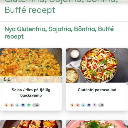
Glutenfria, Sojafria, Bönfria,
Buffé recept
Nya Glutenfria, Sojafria, Bönfria, Buffé
recept
2
5,0
Salsa / röra på fjällig
Glutenfri pastasallad
bläcksvamp
G
V
L
M
V
+ 13
G
V
L
M
Ä
+ 8