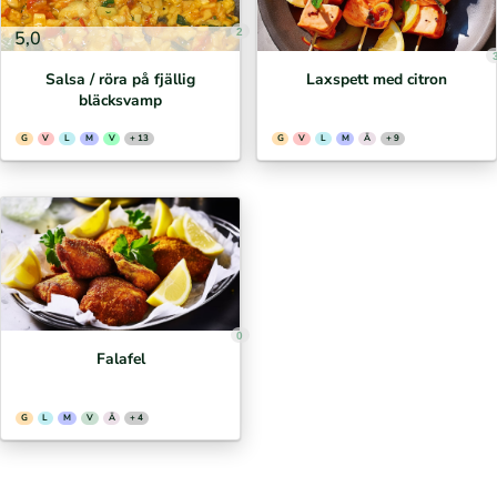
2
5,0
Salsa / röra på fjällig
Laxspett med citron
bläcksvamp
G
V
L
M
V
+ 13
G
V
L
M
Ä
+ 9
0
Falafel
G
L
M
V
Ä
+ 4