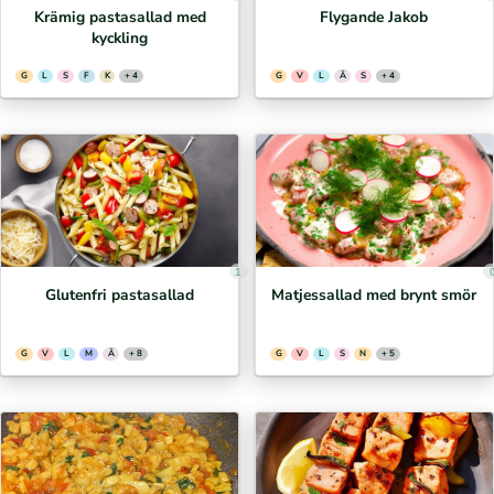
Krämig pastasallad med
Flygande Jakob
kyckling
G
L
S
F
K
+ 4
G
V
L
Ä
S
+ 4
1
Glutenfri pastasallad
Matjessallad med brynt smör
G
V
L
M
Ä
+ 8
G
V
L
S
N
+ 5