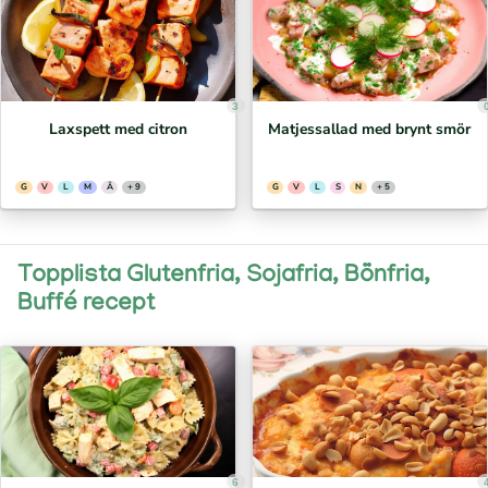
3
Laxspett med citron
Matjessallad med brynt smör
G
V
L
M
Ä
+ 9
G
V
L
S
N
+ 5
Topplista Glutenfria, Sojafria, Bönfria,
Buffé recept
6