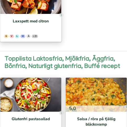
3
Laxspett med citron
G
V
L
M
Ä
+ 9
Topplista Laktosfria, Mjölkfria, Äggfria,
Bönfria, Naturligt glutenfria, Buffé recept
5,0
1
Glutenfri pastasallad
Salsa / röra på fjällig
bläcksvamp