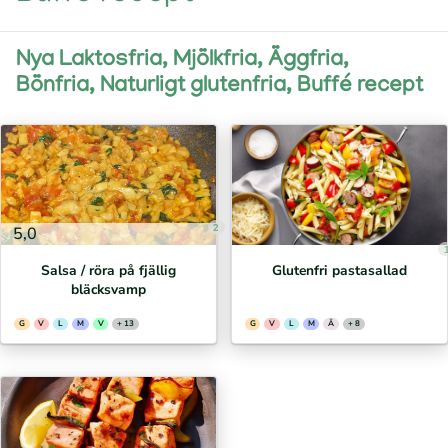
Nya Laktosfria, Mjölkfria, Äggfria,
Bönfria, Naturligt glutenfria, Buffé recept
2
5,0
Salsa / röra på fjällig
Glutenfri pastasallad
bläcksvamp
G
V
L
M
V
+ 13
G
V
L
M
Ä
+ 8