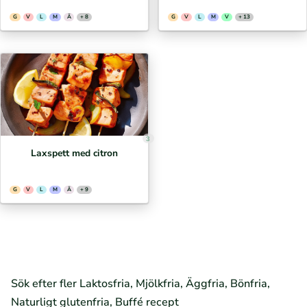
G
V
L
M
Ä
+ 8
G
V
L
M
V
+ 13
3
Laxspett med citron
G
V
L
M
Ä
+ 9
Sök efter fler Laktosfria, Mjölkfria, Äggfria, Bönfria,
Naturligt glutenfria, Buffé recept