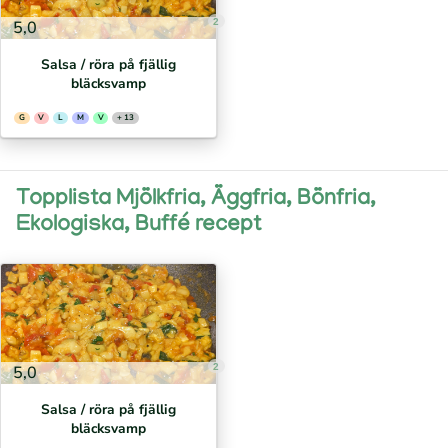
2
5,0
Salsa / röra på fjällig
bläcksvamp
G
V
L
M
V
+ 13
Topplista Mjölkfria, Äggfria, Bönfria,
Ekologiska, Buffé recept
2
5,0
Salsa / röra på fjällig
bläcksvamp