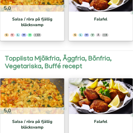
2
5,0
Salsa / röra på fjällig
Falafel
bläcksvamp
G
V
L
M
V
+ 13
G
L
M
V
Ä
+ 4
Topplista Mjölkfria, Äggfria, Bönfria,
Vegetariska, Buffé recept
2
5,0
Salsa / röra på fjällig
Falafel
bläcksvamp