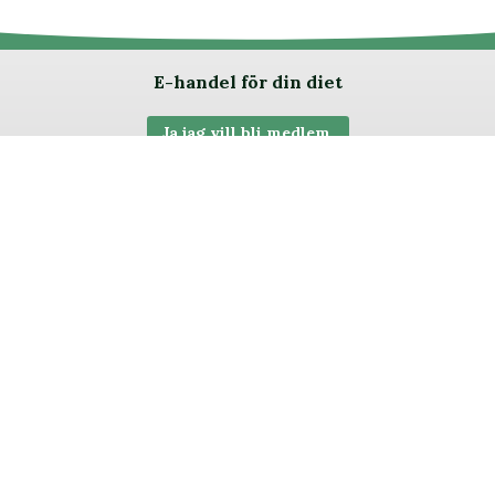
E-handel för din diet
Ja jag vill bli medlem
Instagram
Facebook
Pinterest
Youtube
Twitter
Om allergimat
|
Kontakta oss
|
Cookies
och integritet
|
Samarbeta
med oss
© 1999 - 2026 (27 år) |
allergimat.com
4.5 av 5