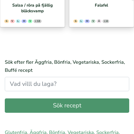
Salsa / röra på fjällig
Falafel
bläcksvamp
G
V
L
M
V
+ 13
G
L
M
V
Ä
+ 4
Sök efter fler Äggfria, Bönfria, Vegetariska, Sockerfria,
Buffé recept
Glutenfria, Äggfria, Bönfria, Vegetariska, Sockerfria,