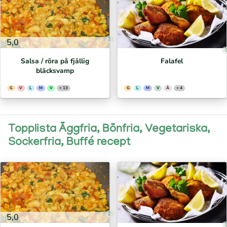
2
5,0
Salsa / röra på fjällig
Falafel
bläcksvamp
G
V
L
M
V
+ 13
G
L
M
V
Ä
+ 4
Topplista Äggfria, Bönfria, Vegetariska,
Sockerfria, Buffé recept
2
5,0