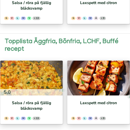
Salsa / röra på fjällig
Laxspett med citron
bläcksvamp
G
V
L
M
V
+ 13
G
V
L
M
Ä
+ 9
Topplista Äggfria, Bönfria, LCHF, Buffé
recept
2
5,0
Salsa / röra på fjällig
Laxspett med citron
bläcksvamp
G
V
L
M
V
+ 13
G
V
L
M
Ä
+ 9