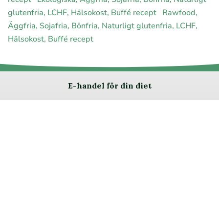
glutenfria, LCHF, Hälsokost, Buffé recept
Rawfood,
Äggfria, Sojafria, Bönfria, Naturligt glutenfria, LCHF,
Hälsokost, Buffé recept
E-handel för din diet
Ja jag vill bli medlem
Instagram
Facebook
Pinterest
Youtube
Twitter
Om allergimat
|
Kontakta oss
|
Cookies
och integritet
|
Samarbeta
med oss
© 1999 - 2026 (27 år) |
allergimat.com