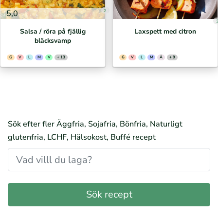
2
5,0
Salsa / röra på fjällig
Laxspett med citron
bläcksvamp
G
V
L
M
V
+ 13
G
V
L
M
Ä
+ 9
Sök efter fler Äggfria, Sojafria, Bönfria, Naturligt
glutenfria, LCHF, Hälsokost, Buffé recept