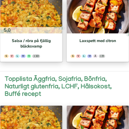
2
5,0
Salsa / röra på fjällig
Laxspett med citron
bläcksvamp
G
V
L
M
V
+ 13
G
V
L
M
Ä
+ 9
Topplista Äggfria, Sojafria, Bönfria,
Naturligt glutenfria, LCHF, Hälsokost,
Buffé recept