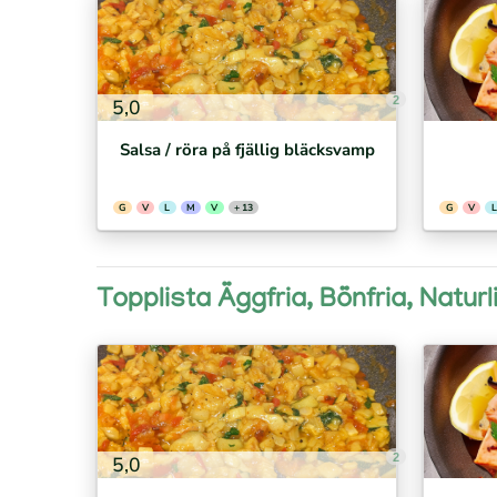
2
5,0
Salsa / röra på fjällig bläcksvamp
G
V
L
M
V
+ 13
G
V
L
Topplista Äggfria, Bönfria, Naturl
2
5,0