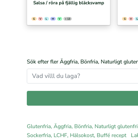
Salsa / röra på fjällig bläcksvamp
G
V
L
M
V
+ 13
G
V
L
Sök efter fler Äggfria, Bönfria, Naturligt glute
Glutenfria, Äggfria, Bönfria, Naturligt glutenf
Sockerfria, LCHF, Hälsokost, Buffé recept
Lak