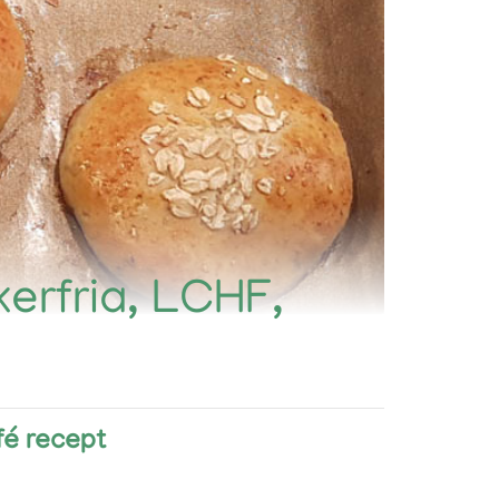
kerfria, LCHF,
fé recept