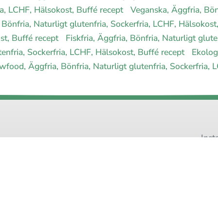
ria, LCHF, Hälsokost, Buffé recept
Veganska, Äggfria, Bönf
 Bönfria, Naturligt glutenfria, Sockerfria, LCHF, Hälsokos
ost, Buffé recept
Fiskfria, Äggfria, Bönfria, Naturligt glut
utenfria, Sockerfria, LCHF, Hälsokost, Buffé recept
Ekologi
wfood, Äggfria, Bönfria, Naturligt glutenfria, Sockerfria,
Inst
Pinteres
 allergimat
|
Kontakta oss
|
Cookies
och integritet
|
Samarbeta med 
© 1999 - 2026 (27 år) |
allergimat.com