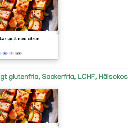
3
Laxspett med citron
M
Ä
+ 9
igt glutenfria, Sockerfria, LCHF, Hälsokos
3