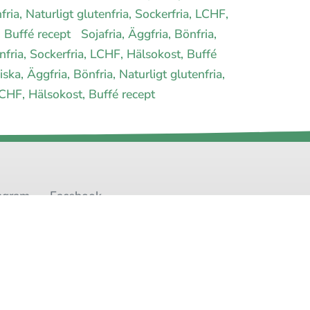
ria, Naturligt glutenfria, Sockerfria, LCHF,
t, Buffé recept
Sojafria, Äggfria, Bönfria,
enfria, Sockerfria, LCHF, Hälsokost, Buffé
ska, Äggfria, Bönfria, Naturligt glutenfria,
 LCHF, Hälsokost, Buffé recept
agram
Facebook
t
Youtube
Twitter
oss