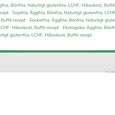
ria, Bönfria, Naturligt glutenfria, LCHF, Hälsokost, Buff
ecept
Sojafria, Äggfria, Bönfria, Naturligt glutenfria, LC
, Buffé recept
Sockerfria, Äggfria, Bönfria, Naturligt glu
, LCHF, Hälsokost, Buffé recept
Ekologiska, Äggfria, Bönfr
rligt glutenfria, LCHF, Hälsokost, Buffé recept
Inst
Pinteres
 allergimat
|
Kontakta oss
|
Cookies
och integritet
|
Samarbeta med 
© 1999 - 2026 (27 år) |
allergimat.com