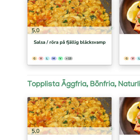
2
5,0
Salsa / röra på fjällig bläcksvamp
G
V
L
M
V
+ 13
G
V
L
Topplista Äggfria, Bönfria, Natur
2
5,0