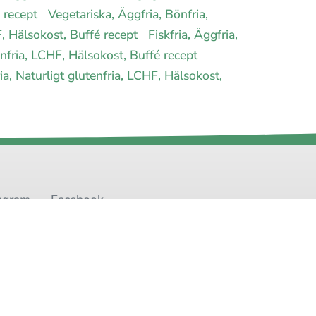
é recept
Vegetariska, Äggfria, Bönfria,
HF, Hälsokost, Buffé recept
Fiskfria, Äggfria,
tenfria, LCHF, Hälsokost, Buffé recept
ia, Naturligt glutenfria, LCHF, Hälsokost,
agram
Facebook
t
Youtube
Twitter
oss