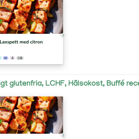
3
Laxspett med citron
M
Ä
+ 9
ligt glutenfria, LCHF, Hälsokost, Buffé rec
3