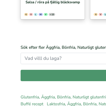
Salsa / röra på fjällig bläcksvamp
G
V
L
M
V
+ 13
G
V
L
Sök efter fler Äggfria, Bönfria, Naturligt glut
Glutenfria, Äggfria, Bönfria, Naturligt glutenf
Buffé recept
Laktosfria, Äggfria, Bönfria, Na