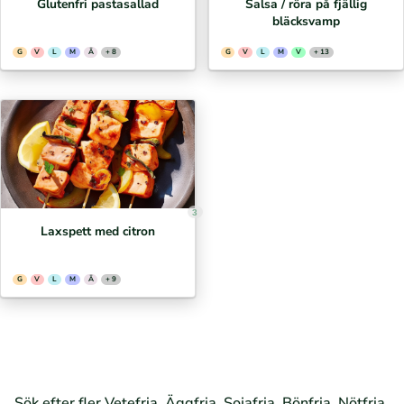
Glutenfri pastasallad
Salsa / röra på fjällig
bläcksvamp
G
V
L
M
Ä
+ 8
G
V
L
M
V
+ 13
3
Laxspett med citron
G
V
L
M
Ä
+ 9
Sök efter fler Vetefria, Äggfria, Sojafria, Bönfria, Nötfria,