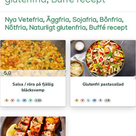
glutenfria, Buffé recept
Nya Vetefria, Äggfria, Sojafria, Bönfria,
Nötfria, Naturligt glutenfria, Buffé recept
2
5,0
Salsa / röra på fjällig
Glutenfri pastasallad
bläcksvamp
G
V
L
M
V
+ 13
G
V
L
M
Ä
+ 8