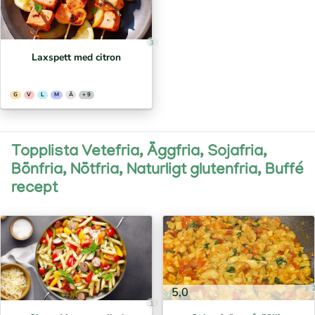
3
Laxspett med citron
G
V
L
M
Ä
+ 9
Topplista Vetefria, Äggfria, Sojafria,
Bönfria, Nötfria, Naturligt glutenfria, Buffé
recept
5,0
1