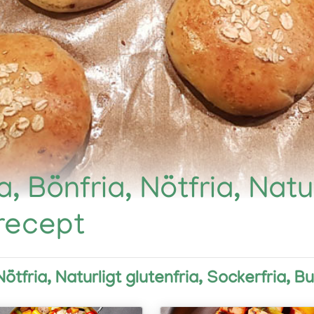
, Bönfria, Nötfria, Natur
 recept
ötfria, Naturligt glutenfria, Sockerfria, B