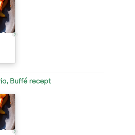
3
ria, Buffé recept
3