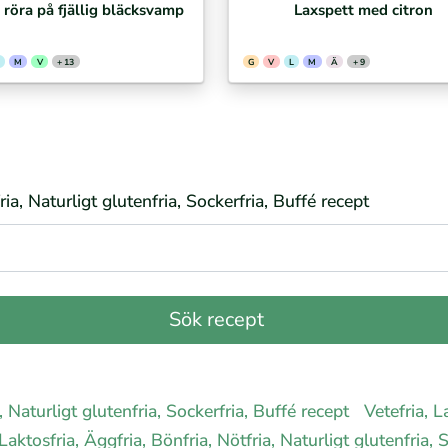
/ röra på fjällig bläcksvamp
Laxspett med citron
M
V
+ 13
G
V
L
M
Ä
+ 9
ria, Naturligt glutenfria, Sockerfria, Buffé recept
a, Naturligt glutenfria, Sockerfria, Buffé recept
Vetefria, L
 Laktosfria, Äggfria, Bönfria, Nötfria, Naturligt glutenfria,