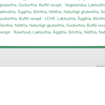
 glutenfria, Sockerfria, Buffé recept
Vegetariska, Laktosfria
Laktosfria, Äggfria, Bönfria, Nötfria, Naturligt glutenfria, 
 Sockerfria, Buffé recept
LCHF, Laktosfria, Äggfria, Bönfria
Bönfria, Nötfria, Naturligt glutenfria, Sockerfria, Buffé re
 recept
Rawfood, Laktosfria, Äggfria, Bönfria, Nötfria, Nat
Inst
Pinteres
 allergimat
|
Kontakta oss
|
Cookies
och integritet
|
Samarbeta med 
© 1999 - 2026 (27 år) |
allergimat.com