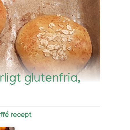
ligt glutenfria,
uffé recept