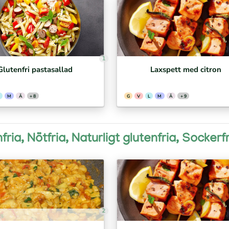
1
Glutenfri pastasallad
Laxspett med citron
M
Ä
+ 8
G
V
L
M
Ä
+ 9
ria, Nötfria, Naturligt glutenfria, Sockerf
2