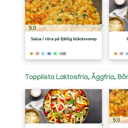
2
5,0
Salsa / röra på fjällig bläcksvamp
G
V
L
M
V
+ 13
G
V
L
Topplista Laktosfria, Äggfria, Bönf
5,0
1