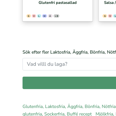
Glutenfri pastasallad
Salsa 
G
V
L
M
Ä
+ 8
G
V
L
Sök efter fler Laktosfria, Äggfria, Bönfria, Nötf
Glutenfria, Laktosfria, Äggfria, Bönfria, Nötfri
glutenfria, Sockerfria, Buffé recept
Mjölkfria,