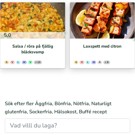
2
5,0
Salsa / röra på fjällig
Laxspett med citron
bläcksvamp
G
V
L
M
V
+ 13
G
V
L
M
Ä
+ 9
Sök efter fler Äggfria, Bönfria, Nötfria, Naturligt
glutenfria, Sockerfria, Hälsokost, Buffé recept