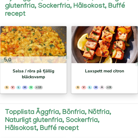
glutenfria, Sockerfria, Hälsokost, Buffé
recept
2
5,0
Salsa / röra på fjällig
Laxspett med citron
bläcksvamp
G
V
L
M
V
+ 13
G
V
L
M
Ä
+ 9
Topplista Äggfria, Bönfria, Nötfria,
Naturligt glutenfria, Sockerfria,
Hälsokost, Buffé recept