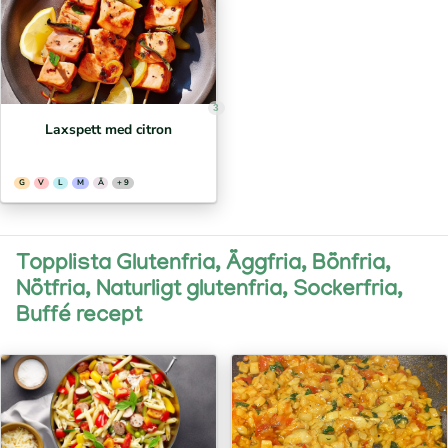
3
Laxspett med citron
G
V
L
M
Ä
+ 9
Topplista Glutenfria, Äggfria, Bönfria,
Nötfria, Naturligt glutenfria, Sockerfria,
Buffé recept