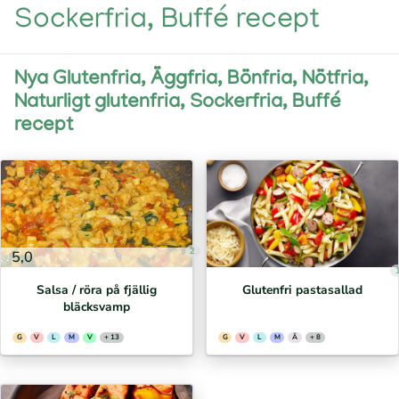
Sockerfria, Buffé recept
Nya Glutenfria, Äggfria, Bönfria, Nötfria,
Naturligt glutenfria, Sockerfria, Buffé
recept
2
5,0
Salsa / röra på fjällig
Glutenfri pastasallad
bläcksvamp
G
V
L
M
V
+ 13
G
V
L
M
Ä
+ 8