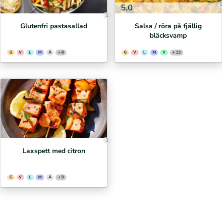
5,0
1
Glutenfri pastasallad
Salsa / röra på fjällig
bläcksvamp
G
V
L
M
Ä
+ 8
G
V
L
M
V
+ 13
3
Laxspett med citron
G
V
L
M
Ä
+ 9