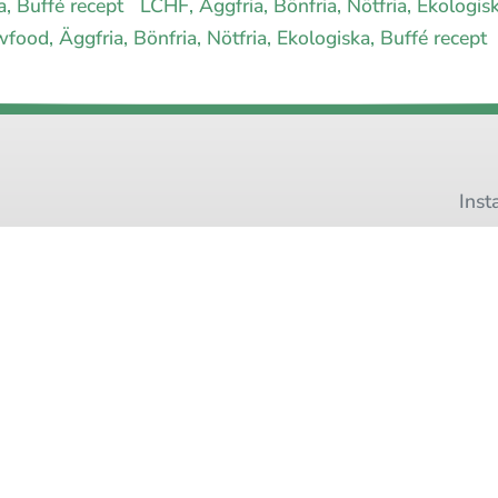
ka, Buffé recept
LCHF, Äggfria, Bönfria, Nötfria, Ekologis
food, Äggfria, Bönfria, Nötfria, Ekologiska, Buffé recept
Inst
Pinteres
 allergimat
|
Kontakta oss
|
Cookies
och integritet
|
Samarbeta med 
© 1999 - 2026 (27 år) |
allergimat.com
4.5 av 5