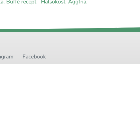
ka, Buffé recept
Hälsokost, Äggfria,
agram
Facebook
t
Youtube
Twitter
oss