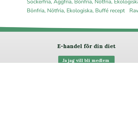
Sockerfria, Äggfria, Bönfria, Nötfria, Ekologis
Bönfria, Nötfria, Ekologiska, Buffé recept
Raw
E-handel för din diet
Ja jag vill bli medlem
Om