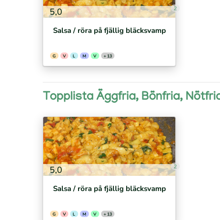
2
5,0
Salsa / röra på fjällig bläcksvamp
G
V
L
M
V
+ 13
Topplista Äggfria, Bönfria, Nötfri
2
5,0
Salsa / röra på fjällig bläcksvamp
G
V
L
M
V
+ 13