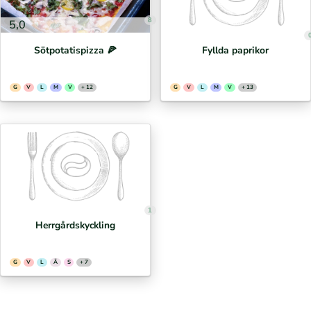
8
5,0
Sötpotatispizza 🍕⁣
Fyllda paprikor
G
V
L
M
V
+ 12
G
V
L
M
V
+ 13
1
Herrgårdskyckling
G
V
L
Ä
S
+ 7