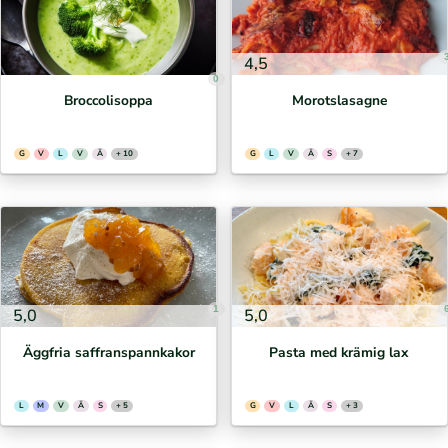
4,5
0
Broccolisoppa
Morotslasagne
G
V
L
V
Ä
+ 10
G
L
V
Ä
S
+ 7
1
5,0
5,0
Äggfria saffranspannkakor
Pasta med krämig lax
L
M
V
Ä
S
+ 5
G
V
L
Ä
S
+ 3