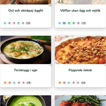
4,5
16
Ost och skinkpaj äggfri
Våfflor utan ägg och mjölk
L
Ä
S
F
K
+ 4
L
M
V
V
Ä
+ 7
3
Torskrygg i ugn
Flygande Jakob
G
V
L
Ä
S
+ 6
G
V
L
Ä
S
+ 4