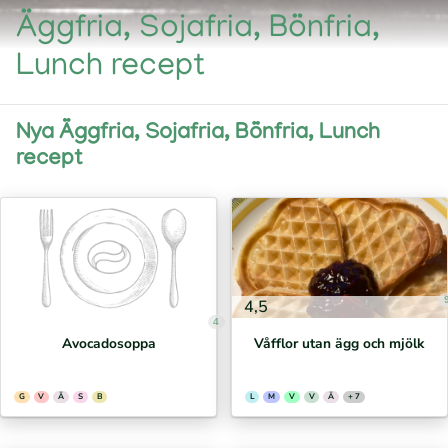
Äggfria, Sojafria, Bönfria,
Lunch recept
Nya Äggfria, Sojafria, Bönfria, Lunch
recept
4,5
4
Avocadosoppa
Våfflor utan ägg och mjölk
G
V
Ä
S
B
L
M
V
V
Ä
+ 7