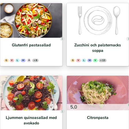
1
Glutenfri pastasallad
Zucchini och palsternacks
soppa
G
V
L
M
Ä
+ 8
G
V
L
M
V
+ 13
5,0
1
Ljummen quinoasallad med
Citronpasta
avokado