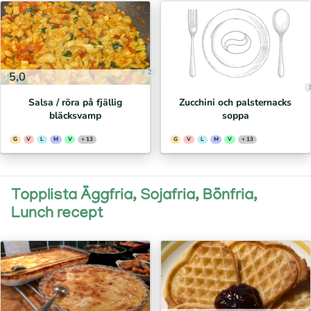
2
5,0
Salsa / röra på fjällig
Zucchini och palsternacks
bläcksvamp
soppa
G
V
L
M
V
+ 13
G
V
L
M
V
+ 13
Topplista Äggfria, Sojafria, Bönfria,
Lunch recept