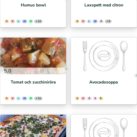
Humus bowl
Laxspett med citron
G
V
L
M
V
+ 12
G
V
L
M
Ä
+ 9
4
5,0
Tomat och zucchiniröra
Avocadosoppa
G
V
L
M
V
+ 11
G
V
Ä
S
B