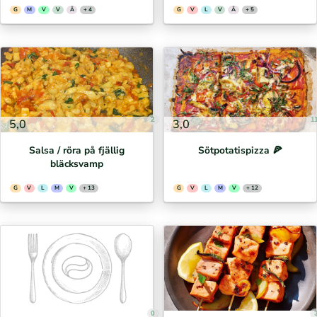
G
M
V
V
Ä
+ 4
G
V
L
V
Ä
+ 5
2
1
5,0
3,0
Salsa / röra på fjällig
Sötpotatispizza 🍕⁣
bläcksvamp
G
V
L
M
V
+ 13
G
V
L
M
V
+ 12
0