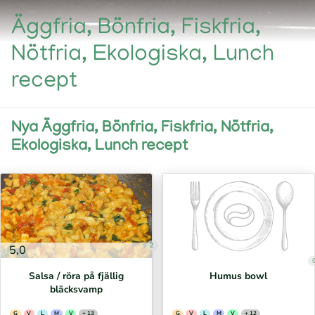
Äggfria, Bönfria, Fiskfria,
Nötfria, Ekologiska, Lunch
recept
Nya Äggfria, Bönfria, Fiskfria, Nötfria,
Ekologiska, Lunch recept
2
5,0
Salsa / röra på fjällig
Humus bowl
bläcksvamp
G
V
L
M
V
+ 13
G
V
L
M
V
+ 12