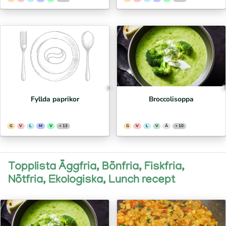
0
Fyllda paprikor
Broccolisoppa
G
V
L
M
V
+ 13
G
V
L
V
Ä
+ 10
Topplista Äggfria, Bönfria, Fiskfria,
Nötfria, Ekologiska, Lunch recept