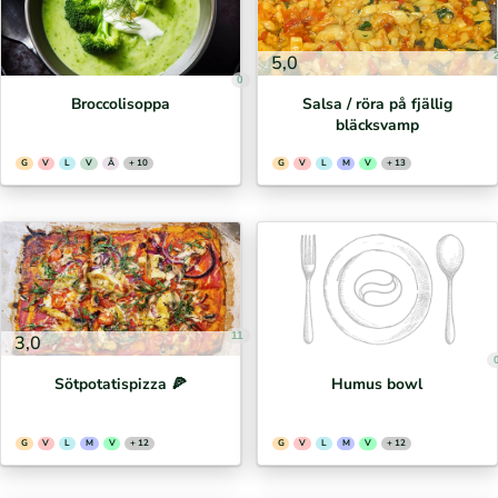
5,0
0
Broccolisoppa
Salsa / röra på fjällig
bläcksvamp
G
V
L
V
Ä
+ 10
G
V
L
M
V
+ 13
11
3,0
Sötpotatispizza 🍕⁣
Humus bowl
G
V
L
M
V
+ 12
G
V
L
M
V
+ 12