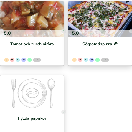
4
5,0
5,0
Tomat och zucchiniröra
Sötpotatispizza 🍕⁣
G
V
L
M
V
+ 11
G
V
L
M
V
+ 12
0
Fyllda paprikor