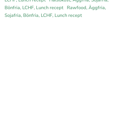
Bönfria, LCHF, Lunch recept
Rawfood, Äggfria,
Sojafria, Bönfria, LCHF, Lunch recept
E-handel för din diet
Ja jag vill bli medlem
Instagram
Facebook
Pinterest
Youtube
Twitter
Om allergimat
|
Kontakta oss
|
Cookies
och integritet
|
Samarbeta
med oss
© 1999 - 2026 (27 år) |
allergimat.com
4.5 av 5