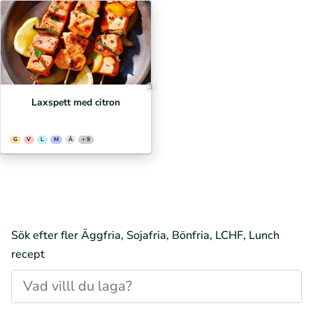
3
Laxspett med citron
G
V
L
M
Ä
+ 9
Sök efter fler Äggfria, Sojafria, Bönfria, LCHF, Lunch
recept