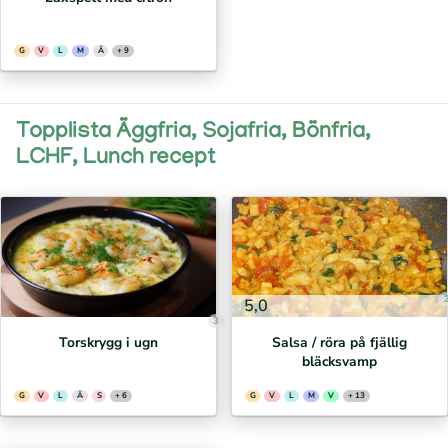
G
V
L
M
Ä
+ 9
Topplista Äggfria, Sojafria, Bönfria,
LCHF, Lunch recept
5,0
3
Torskrygg i ugn
Salsa / röra på fjällig
bläcksvamp
G
V
L
Ä
S
+ 6
G
V
L
M
V
+ 13