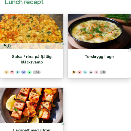
Lunch recept
2
5,0
Salsa / röra på fjällig
Torskrygg i ugn
bläcksvamp
G
V
L
M
V
+ 13
G
V
L
Ä
S
+ 6
3
Laxspett med citron