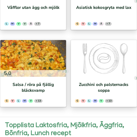
Våfflor utan ägg och mjölk
Asiatisk kokosgryta med lax
L
M
V
V
Ä
+ 7
G
V
L
M
Ä
+ 7
2
5,0
Salsa / röra på fjällig
Zucchini och palsternacks
bläcksvamp
soppa
G
V
L
M
V
+ 13
G
V
L
M
V
+ 13
Topplista Laktosfria, Mjölkfria, Äggfria,
Bönfria, Lunch recept