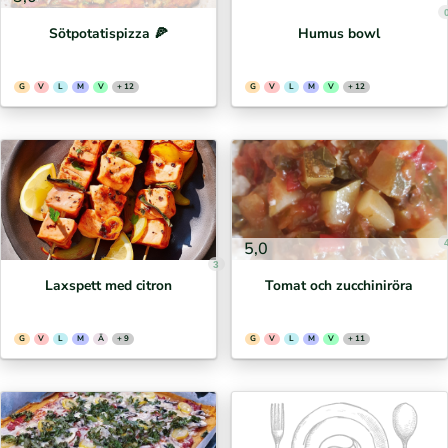
Sötpotatispizza 🍕⁣
Humus bowl
G
V
L
M
V
+ 12
G
V
L
M
V
+ 12
5,0
3
Laxspett med citron
Tomat och zucchiniröra
G
V
L
M
Ä
+ 9
G
V
L
M
V
+ 11