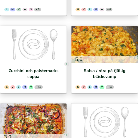
L
M
V
Ä
S
+ 5
G
V
L
M
Ä
+ 8
5,0
1
Zucchini och palsternacks
Salsa / röra på fjällig
soppa
bläcksvamp
G
V
L
M
V
+ 13
G
V
L
M
V
+ 13
11
3,0