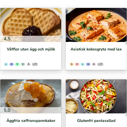
9
4,5
Våfflor utan ägg och mjölk
Asiatisk kokosgryta med lax
L
M
V
V
Ä
+ 7
G
V
L
M
Ä
+ 7
1
5,0
Äggfria saffranspannkakor
Glutenfri pastasallad