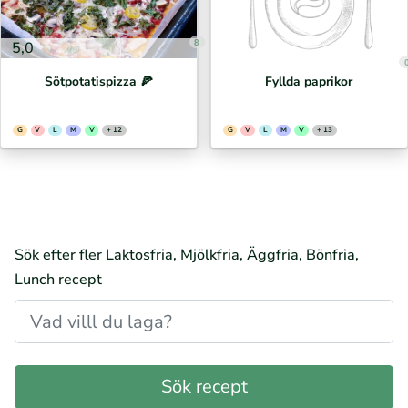
8
5,0
Sötpotatispizza 🍕⁣
Fyllda paprikor
G
V
L
M
V
+ 12
G
V
L
M
V
+ 13
Sök efter fler Laktosfria, Mjölkfria, Äggfria, Bönfria,
Lunch recept