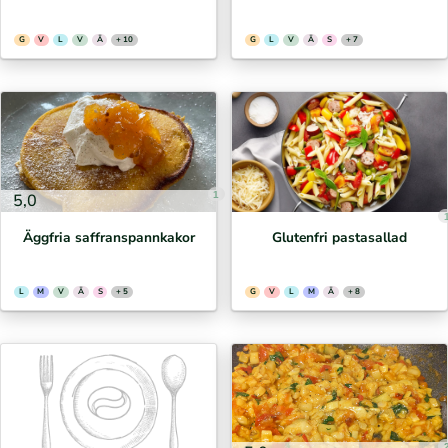
G
V
L
V
Ä
+ 10
G
L
V
Ä
S
+ 7
1
5,0
Äggfria saffranspannkakor
Glutenfri pastasallad
L
M
V
Ä
S
+ 5
G
V
L
M
Ä
+ 8