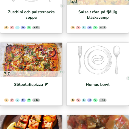
5,0
1
Zucchini och palsternacks
Salsa / röra på fjällig
soppa
bläcksvamp
G
V
L
M
V
+ 13
G
V
L
M
V
+ 13
11
3,0
Sötpotatispizza 🍕⁣
Humus bowl
G
V
L
M
V
+ 12
G
V
L
M
V
+ 12