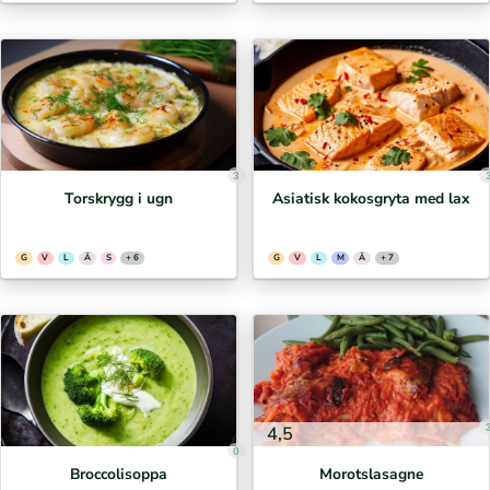
3
Torskrygg i ugn
Asiatisk kokosgryta med lax
G
V
L
Ä
S
+ 6
G
V
L
M
Ä
+ 7
4,5
0
Broccolisoppa
Morotslasagne