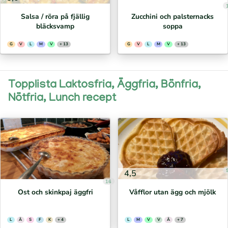
Salsa / röra på fjällig
Zucchini och palsternacks
bläcksvamp
soppa
G
V
L
M
V
+ 13
G
V
L
M
V
+ 13
Topplista Laktosfria, Äggfria, Bönfria,
Nötfria, Lunch recept
4,5
16
Ost och skinkpaj äggfri
Våfflor utan ägg och mjölk
L
Ä
S
F
K
+ 4
L
M
V
V
Ä
+ 7