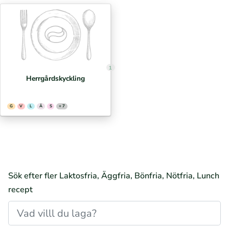
1
Herrgårdskyckling
G
V
L
Ä
S
+ 7
Sök efter fler Laktosfria, Äggfria, Bönfria, Nötfria, Lunch
recept