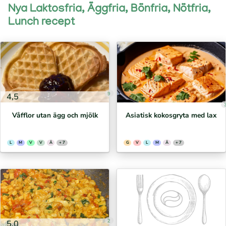
Nya Laktosfria, Äggfria, Bönfria, Nötfria,
Lunch recept
9
4,5
Våfflor utan ägg och mjölk
Asiatisk kokosgryta med lax
L
M
V
V
Ä
+ 7
G
V
L
M
Ä
+ 7
2
5,0