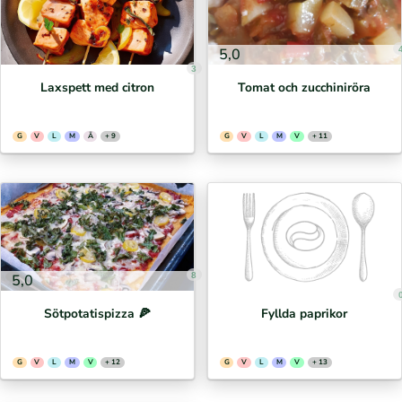
5,0
3
Laxspett med citron
Tomat och zucchiniröra
G
V
L
M
Ä
+ 9
G
V
L
M
V
+ 11
8
5,0
Sötpotatispizza 🍕⁣
Fyllda paprikor
G
V
L
M
V
+ 12
G
V
L
M
V
+ 13