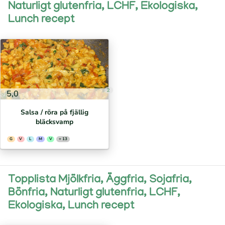
Naturligt glutenfria, LCHF, Ekologiska,
Lunch recept
2
5,0
Salsa / röra på fjällig
bläcksvamp
G
V
L
M
V
+ 13
Topplista Mjölkfria, Äggfria, Sojafria,
Bönfria, Naturligt glutenfria, LCHF,
Ekologiska, Lunch recept