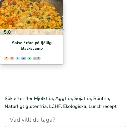
2
5,0
Salsa / röra på fjällig
bläcksvamp
G
V
L
M
V
+ 13
Sök efter fler Mjölkfria, Äggfria, Sojafria, Bönfria,
Naturligt glutenfria, LCHF, Ekologiska, Lunch recept