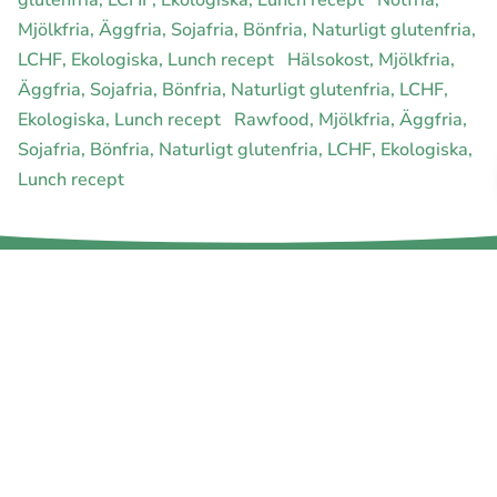
Mjölkfria, Äggfria, Sojafria, Bönfria, Naturligt glutenfria,
LCHF, Ekologiska, Lunch recept
Hälsokost, Mjölkfria,
Äggfria, Sojafria, Bönfria, Naturligt glutenfria, LCHF,
Ekologiska, Lunch recept
Rawfood, Mjölkfria, Äggfria,
Sojafria, Bönfria, Naturligt glutenfria, LCHF, Ekologiska,
Lunch recept
E-handel för din diet
Ja jag vill bli medlem
Instagram
Facebook
Pinterest
Youtube
Twitter
Om allergimat
|
Kontakta oss
|
Cookies
och integritet
|
Samarbeta