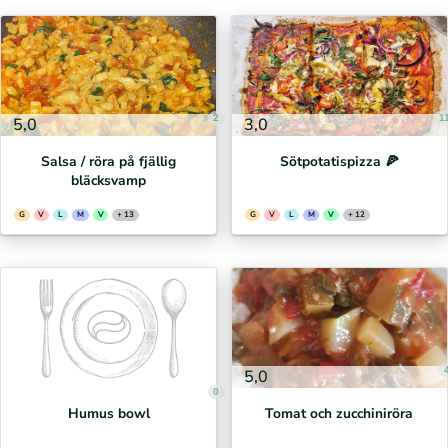
2
1
5,0
3,0
Salsa / röra på fjällig
Sötpotatispizza 🍕⁣
bläcksvamp
G
V
L
M
V
+ 13
G
V
L
M
V
+ 12
5,0
0
Humus bowl
Tomat och zucchiniröra