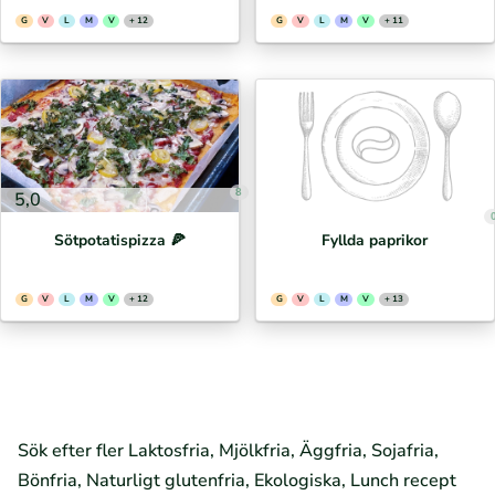
G
V
L
M
V
+ 12
G
V
L
M
V
+ 11
8
5,0
Sötpotatispizza 🍕⁣
Fyllda paprikor
G
V
L
M
V
+ 12
G
V
L
M
V
+ 13
Sök efter fler Laktosfria, Mjölkfria, Äggfria, Sojafria,
Bönfria, Naturligt glutenfria, Ekologiska, Lunch recept