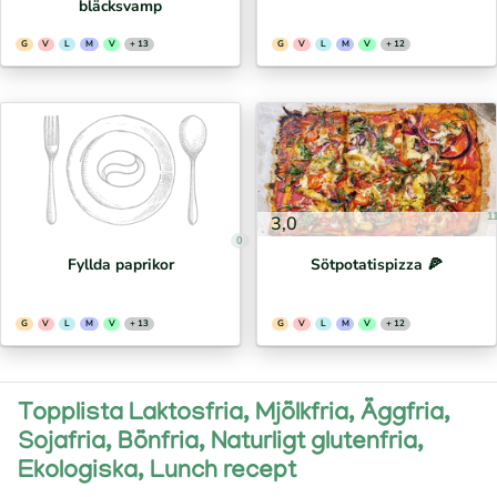
bläcksvamp
G
V
L
M
V
+ 13
G
V
L
M
V
+ 12
1
3,0
0
Fyllda paprikor
Sötpotatispizza 🍕⁣
G
V
L
M
V
+ 13
G
V
L
M
V
+ 12
Topplista Laktosfria, Mjölkfria, Äggfria,
Sojafria, Bönfria, Naturligt glutenfria,
Ekologiska, Lunch recept