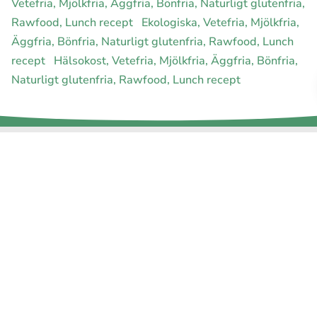
Vetefria, Mjölkfria, Äggfria, Bönfria, Naturligt glutenfria,
Rawfood, Lunch recept
Ekologiska, Vetefria, Mjölkfria,
Äggfria, Bönfria, Naturligt glutenfria, Rawfood, Lunch
recept
Hälsokost, Vetefria, Mjölkfria, Äggfria, Bönfria,
Naturligt glutenfria, Rawfood, Lunch recept
E-handel för din diet
Ja jag vill bli medlem
Instagram
Facebook
Pinterest
Youtube
Twitter
Om allergimat
|
Kontakta oss
|
Cookies
och integritet
|
Samarbeta
med oss
© 1999 - 2026 (27 år) |
allergimat.com