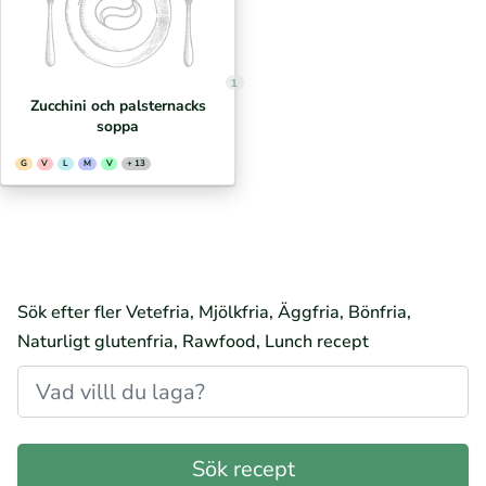
1
Zucchini och palsternacks
soppa
G
V
L
M
V
+ 13
Sök efter fler Vetefria, Mjölkfria, Äggfria, Bönfria,
Naturligt glutenfria, Rawfood, Lunch recept