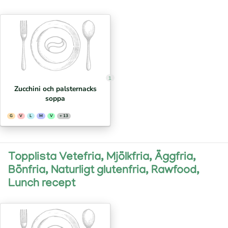
1
Zucchini och palsternacks
soppa
G
V
L
M
V
+ 13
Topplista Vetefria, Mjölkfria, Äggfria,
Bönfria, Naturligt glutenfria, Rawfood,
Lunch recept