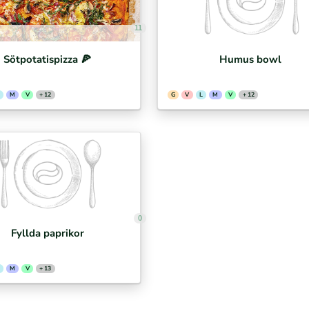
11
Sötpotatispizza 🍕⁣
Humus bowl
M
V
+ 12
G
V
L
M
V
+ 12
0
Fyllda paprikor
M
V
+ 13