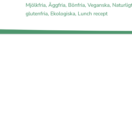
Mjölkfria, Äggfria, Bönfria, Veganska, Naturlig
glutenfria, Ekologiska, Lunch recept
E-handel för din diet
Ja jag vill bli medlem
Om