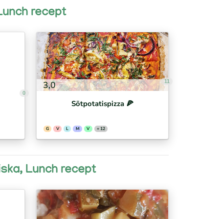
 Lunch recept
11
3,0
0
Sötpotatispizza 🍕⁣
G
V
L
M
V
+ 12
giska, Lunch recept