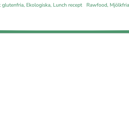
t glutenfria, Ekologiska, Lunch recept
Rawfood, Mjölkfria,
Inst
Pinteres
 allergimat
|
Kontakta oss
|
Cookies
och integritet
|
Samarbeta med 
© 1999 - 2026 (27 år) |
allergimat.com
4.5 av 5