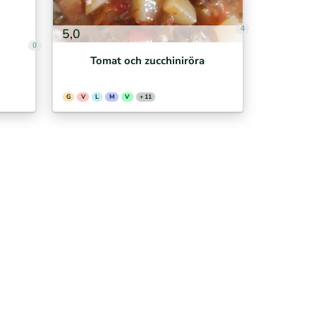
4
5,0
0
Tomat och zucchiniröra
G
V
L
M
V
+ 11