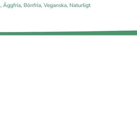
 Äggfria, Bönfria, Veganska, Naturligt
agram
Facebook
t
Youtube
Twitter
oss