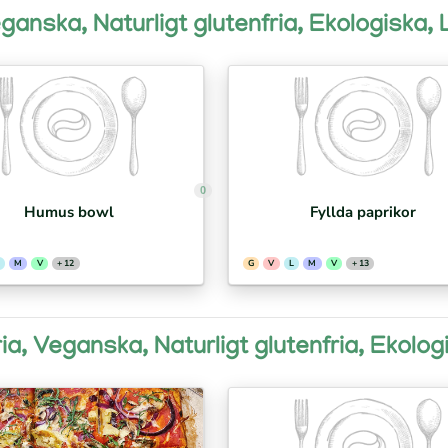
eganska, Naturligt glutenfria, Ekologiska,
0
Humus bowl
Fyllda paprikor
M
V
+ 12
G
V
L
M
V
+ 13
ria, Veganska, Naturligt glutenfria, Ekolo