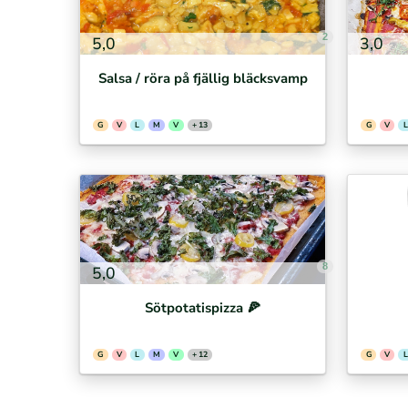
2
5,0
3,0
Salsa / röra på fjällig bläcksvamp
G
V
L
M
V
+ 13
G
V
L
8
5,0
Sötpotatispizza 🍕⁣
G
V
L
M
V
+ 12
G
V
L