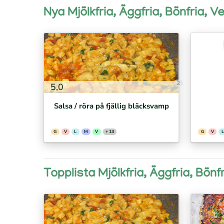
Nya Mjölkfria, Äggfria, Bönfria, V
2
5,0
Salsa / röra på fjällig bläcksvamp
G
V
L
M
V
+ 13
G
V
L
Topplista Mjölkfria, Äggfria, Bönf