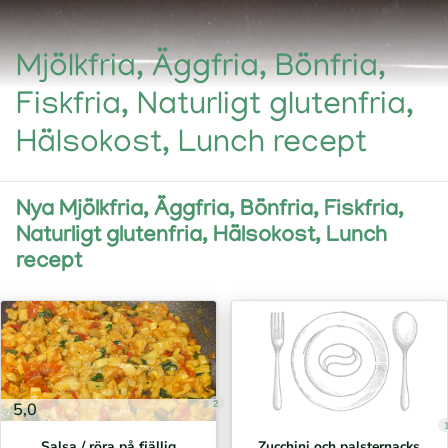
Mjölkfria, Äggfria, Bönfria,
Fiskfria, Naturligt glutenfria,
Hälsokost, Lunch recept
Nya Mjölkfria, Äggfria, Bönfria, Fiskfria,
Naturligt glutenfria, Hälsokost, Lunch
recept
2
5,0
Salsa / röra på fjällig
Zucchini och palsternacks