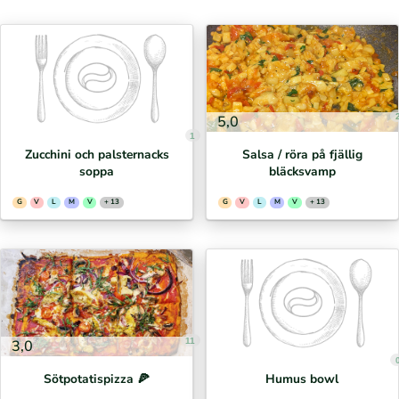
5,0
1
Zucchini och palsternacks
Salsa / röra på fjällig
soppa
bläcksvamp
G
V
L
M
V
+ 13
G
V
L
M
V
+ 13
11
3,0
Sötpotatispizza 🍕⁣
Humus bowl