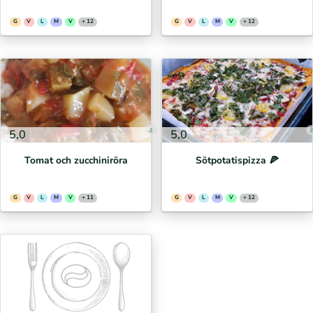
G
V
L
M
V
+ 12
G
V
L
M
V
+ 12
4
5,0
5,0
Tomat och zucchiniröra
Sötpotatispizza 🍕⁣
G
V
L
M
V
+ 11
G
V
L
M
V
+ 12