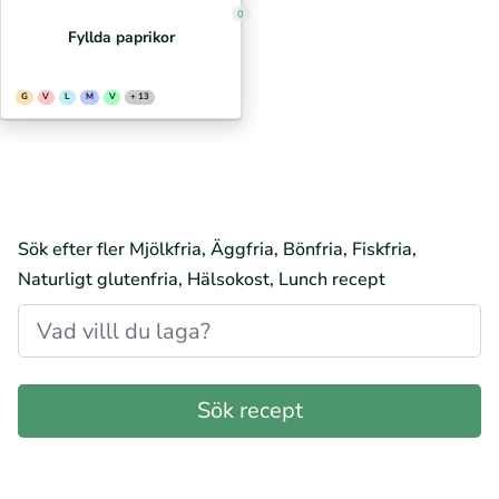
0
Fyllda paprikor
G
V
L
M
V
+ 13
Sök efter fler Mjölkfria, Äggfria, Bönfria, Fiskfria,
Naturligt glutenfria, Hälsokost, Lunch recept