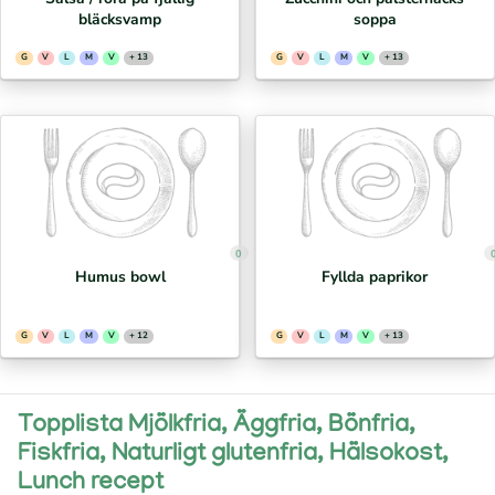
bläcksvamp
soppa
G
V
L
M
V
+ 13
G
V
L
M
V
+ 13
0
Humus bowl
Fyllda paprikor
G
V
L
M
V
+ 12
G
V
L
M
V
+ 13
Topplista Mjölkfria, Äggfria, Bönfria,
Fiskfria, Naturligt glutenfria, Hälsokost,
Lunch recept