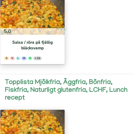
2
5,0
Salsa / röra på fjällig
bläcksvamp
G
V
L
M
V
+ 13
Topplista Mjölkfria, Äggfria, Bönfria,
Fiskfria, Naturligt glutenfria, LCHF, Lunch
recept