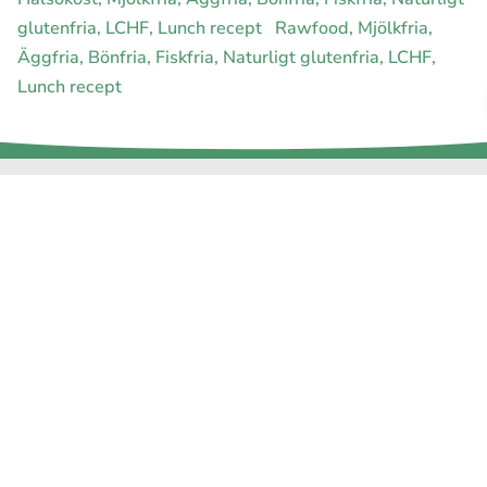
glutenfria, LCHF, Lunch recept
Rawfood, Mjölkfria,
Äggfria, Bönfria, Fiskfria, Naturligt glutenfria, LCHF,
Lunch recept
E-handel för din diet
Ja jag vill bli medlem
Instagram
Facebook
Pinterest
Youtube
Twitter
Om allergimat
|
Kontakta oss
|
Cookies
och integritet
|
Samarbeta
med oss
© 1999 - 2026 (27 år) |
allergimat.com