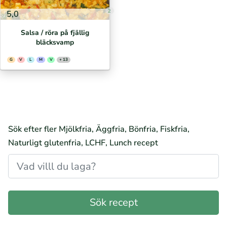
2
5,0
Salsa / röra på fjällig
bläcksvamp
G
V
L
M
V
+ 13
Sök efter fler Mjölkfria, Äggfria, Bönfria, Fiskfria,
Naturligt glutenfria, LCHF, Lunch recept