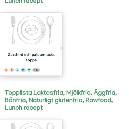
Lunch recept
1
Zucchini och palsternacks
soppa
G
V
L
M
V
+ 13
Topplista Laktosfria, Mjölkfria, Äggfria,
Bönfria, Naturligt glutenfria, Rawfood,
Lunch recept