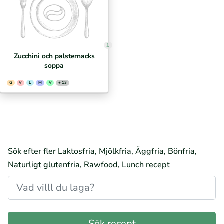
1
Zucchini och palsternacks
soppa
G
V
L
M
V
+ 13
Sök efter fler Laktosfria, Mjölkfria, Äggfria, Bönfria,
Naturligt glutenfria, Rawfood, Lunch recept