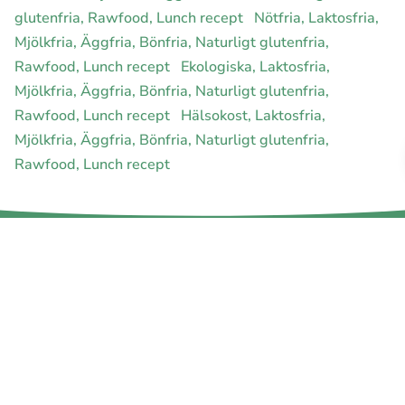
glutenfria, Rawfood, Lunch recept
Nötfria, Laktosfria,
Mjölkfria, Äggfria, Bönfria, Naturligt glutenfria,
Rawfood, Lunch recept
Ekologiska, Laktosfria,
Mjölkfria, Äggfria, Bönfria, Naturligt glutenfria,
Rawfood, Lunch recept
Hälsokost, Laktosfria,
Mjölkfria, Äggfria, Bönfria, Naturligt glutenfria,
Rawfood, Lunch recept
E-handel för din diet
Ja jag vill bli medlem
Instagram
Facebook
Pinterest
Youtube
Twitter
Om allergimat
|
Kontakta oss
|
Cookies
och integritet
|
Samarbeta