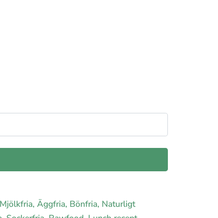
 Mjölkfria, Äggfria, Bönfria, Naturligt
ria, Sockerfria, Rawfood, Lunch recept