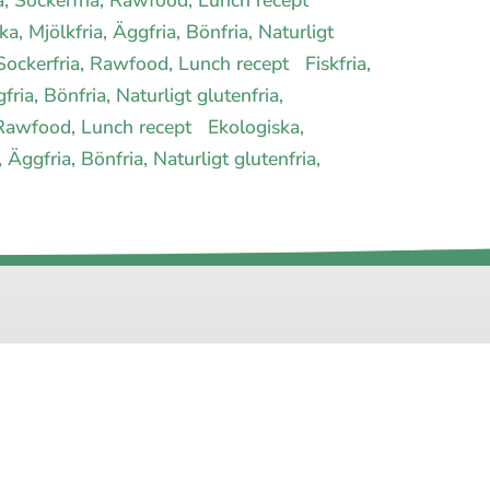
ka, Mjölkfria, Äggfria, Bönfria, Naturligt
a, Sockerfria, Rawfood, Lunch recept
Fiskfria,
ria, Bönfria, Naturligt glutenfria,
a, Rawfood, Lunch recept
Ekologiska,
 Äggfria, Bönfria, Naturligt glutenfria,
agram
Facebook
t
Youtube
Twitter
oss