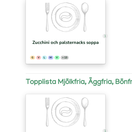
1
Zucchini och palsternacks soppa
G
V
L
M
V
+ 13
Topplista Mjölkfria, Äggfria, Bönf
1