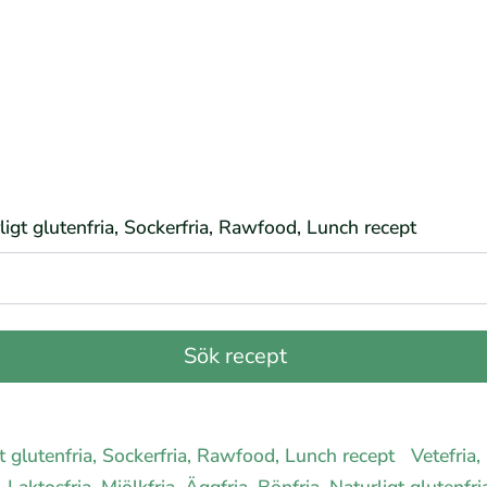
rligt glutenfria, Sockerfria, Rawfood, Lunch recept
igt glutenfria, Sockerfria, Rawfood, Lunch recept
Vetefria,
Laktosfria, Mjölkfria, Äggfria, Bönfria, Naturligt glutenf