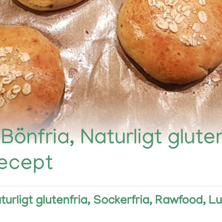
 Bönfria, Naturligt glute
ecept
aturligt glutenfria, Sockerfria, Rawfood, 