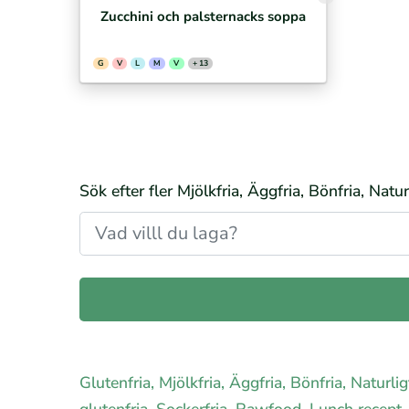
Zucchini och palsternacks soppa
G
V
L
M
V
+ 13
Sök efter fler Mjölkfria, Äggfria, Bönfria, Natu
Glutenfria, Mjölkfria, Äggfria, Bönfria, Naturl
glutenfria, Sockerfria, Rawfood, Lunch recept