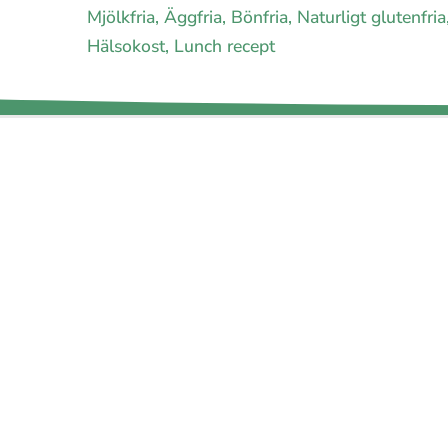
Mjölkfria, Äggfria, Bönfria, Naturligt glutenfr
Hälsokost, Lunch recept
E-handel för din diet
Ja jag vill bli medlem
Om