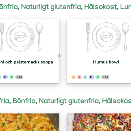
Bönfria, Naturligt glutenfria, Hälsokost, L
1
ni och palsternacks soppa
Humus bowl
M
V
+ 13
G
V
L
M
V
+ 12
fria, Bönfria, Naturligt glutenfria, Hälsok