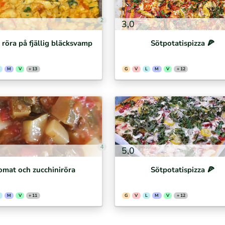
2
3,0
/ röra på fjällig bläcksvamp
Sötpotatispizza 🍕⁣
M
V
+ 13
G
V
L
M
V
+ 12
4
5,0
omat och zucchiniröra
Sötpotatispizza 🍕⁣
M
V
+ 11
G
V
L
M
V
+ 12