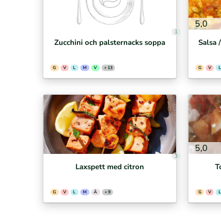
5,0
1
Zucchini och palsternacks soppa
Salsa 
G
V
L
M
V
+ 13
G
V
L
5,0
3
Laxspett med citron
T
G
V
L
M
Ä
+ 9
G
V
L