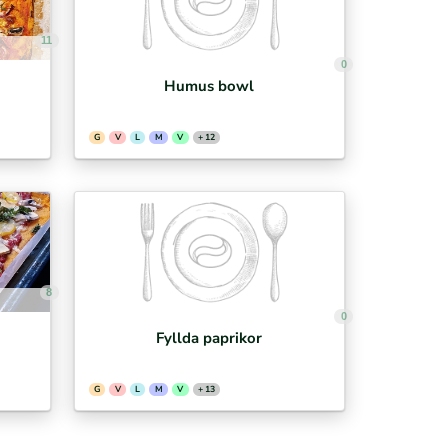
11
0
Humus bowl
G
V
L
M
V
+ 12
8
0
Fyllda paprikor
G
V
L
M
V
+ 13