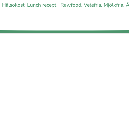
ia, Hälsokost, Lunch recept
Rawfood, Vetefria, Mjölkfria, Äg
Inst
Pinteres
 allergimat
|
Kontakta oss
|
Cookies
och integritet
|
Samarbeta med 
© 1999 - 2026 (27 år) |
allergimat.com
4.5 av 5