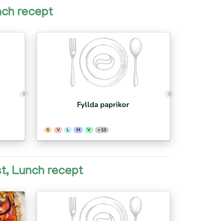
unch recept
0
0
Fyllda paprikor
G
V
L
M
V
+ 13
ost, Lunch recept