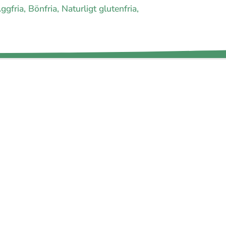
gfria, Bönfria, Naturligt glutenfria,
agram
Facebook
t
Youtube
Twitter
oss