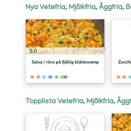
Nya Vetefria, Mjölkfria, Äggfria, 
2
5,0
Salsa / röra på fjällig bläcksvamp
Zucchi
G
V
L
M
V
+ 13
G
V
L
Topplista Vetefria, Mjölkfria, Ägg