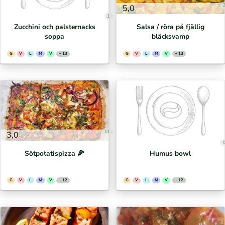
5,0
1
Zucchini och palsternacks
Salsa / röra på fjällig
soppa
bläcksvamp
G
V
L
M
V
+ 13
G
V
L
M
V
+ 13
11
3,0
Sötpotatispizza 🍕⁣
Humus bowl
G
V
L
M
V
+ 12
G
V
L
M
V
+ 12