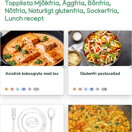
Topplista Mjölkfria, Äggfria, Bönfria,
Nötfria, Naturligt glutenfria, Sockerfria,
Lunch recept
3
Asiatisk kokosgryta med lax
Glutenfri pastasallad
G
V
L
M
Ä
+ 7
G
V
L
M
Ä
+ 8