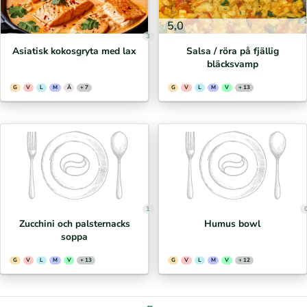
5,0
3
Asiatisk kokosgryta med lax
Salsa / röra på fjällig
bläcksvamp
G
V
L
M
Ä
+ 7
G
V
L
M
V
+ 13
1
Zucchini och palsternacks
Humus bowl
soppa
G
V
L
M
V
+ 13
G
V
L
M
V
+ 12