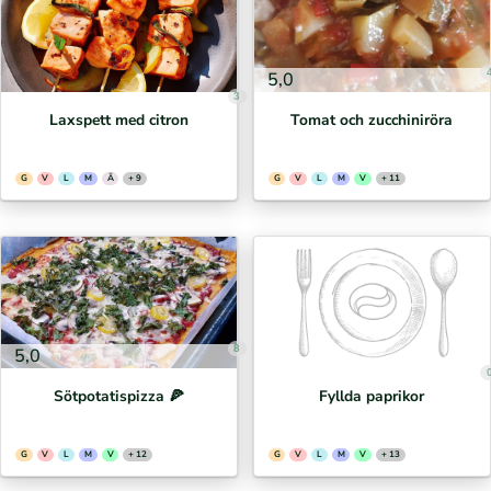
5,0
3
Laxspett med citron
Tomat och zucchiniröra
G
V
L
M
Ä
+ 9
G
V
L
M
V
+ 11
8
5,0
Sötpotatispizza 🍕⁣
Fyllda paprikor
G
V
L
M
V
+ 12
G
V
L
M
V
+ 13