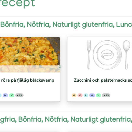
 recept
 Bönfria, Nötfria, Naturligt glutenfria, Lun
2
/ röra på fjällig bläcksvamp
Zucchini och palsternacks s
M
V
+ 13
G
V
L
M
V
+ 13
gfria, Bönfria, Nötfria, Naturligt glutenfri