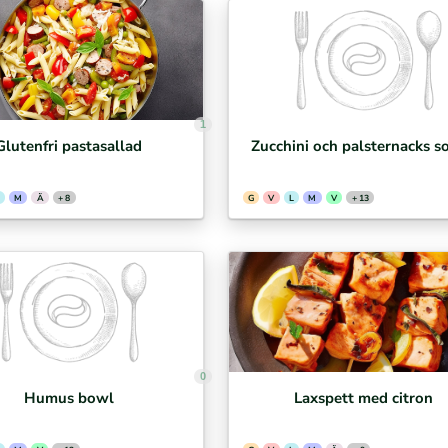
1
Glutenfri pastasallad
Zucchini och palsternacks s
M
Ä
+ 8
G
V
L
M
V
+ 13
0
Humus bowl
Laxspett med citron