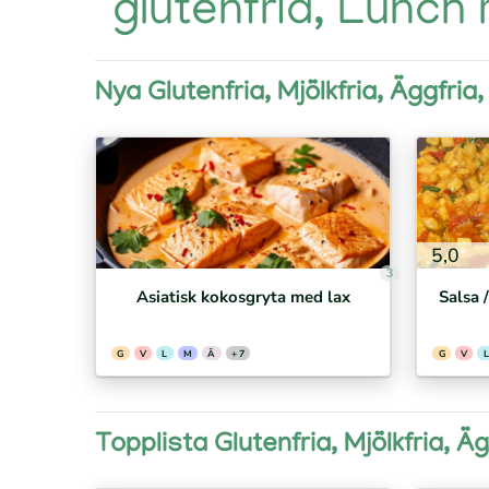
glutenfria, Lunch
Nya Glutenfria, Mjölkfria, Äggfria,
5,0
3
Asiatisk kokosgryta med lax
Salsa 
G
V
L
M
Ä
+ 7
G
V
L
Topplista Glutenfria, Mjölkfria, Äg