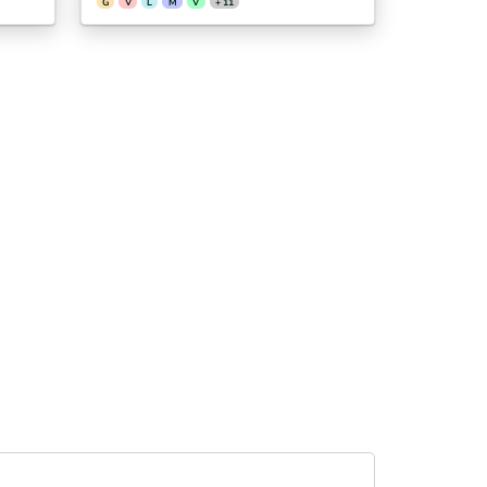
G
V
L
M
V
+ 11