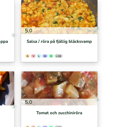
2
5,0
1
oppa
Salsa / röra på fjällig bläcksvamp
G
V
L
M
V
+ 13
4
5,0
3
Tomat och zucchiniröra