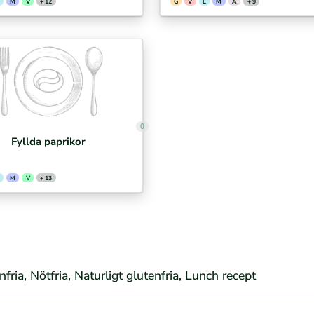
M
V
+ 12
G
V
L
M
Ä
+ 9
0
Fyllda paprikor
M
V
+ 13
nfria, Nötfria, Naturligt glutenfria, Lunch recept