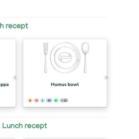
ch recept
1
0
oppa
Humus bowl
G
V
L
M
V
+ 12
a, Lunch recept