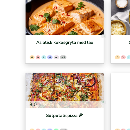
3
Asiatisk kokosgryta med lax
G
V
L
M
Ä
+ 7
G
V
L
11
3,0
Sötpotatispizza 🍕⁣