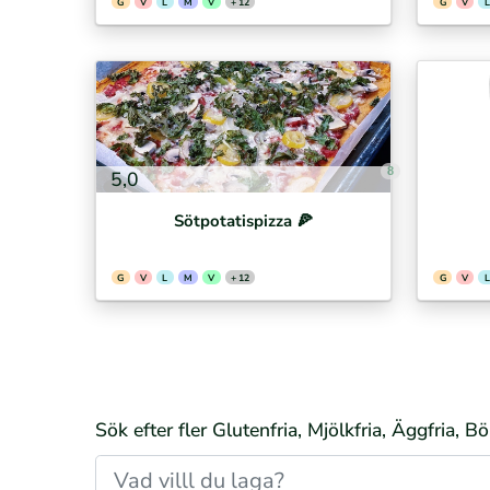
G
V
L
M
V
+ 12
G
V
L
8
5,0
Sötpotatispizza 🍕⁣
G
V
L
M
V
+ 12
G
V
L
Sök efter fler Glutenfria, Mjölkfria, Äggfria, Bö