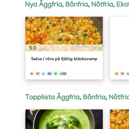
Nya Äggfria, Bönfria, Nötfria, Ek
2
5,0
Salsa / röra på fjällig bläcksvamp
G
V
L
M
V
+ 13
G
V
L
Topplista Äggfria, Bönfria, Nötfr