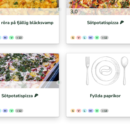
2
3,0
/ röra på fjällig bläcksvamp
Sötpotatispizza 🍕⁣
M
V
+ 13
G
V
L
M
V
+ 12
8
Sötpotatispizza 🍕⁣
Fyllda paprikor
M
V
+ 12
G
V
L
M
V
+ 13