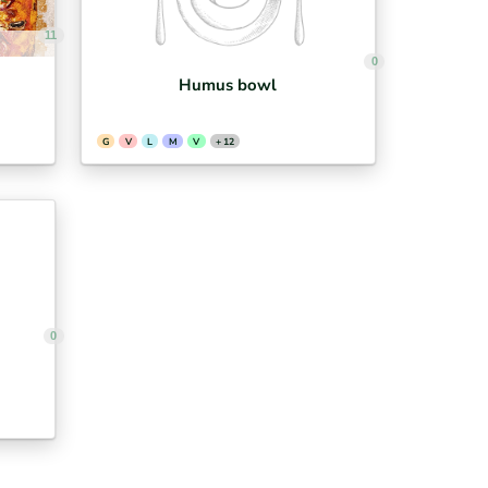
11
0
Humus bowl
G
V
L
M
V
+ 12
0