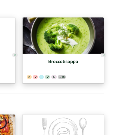
0
0
Broccolisoppa
G
V
L
V
Ä
+ 10