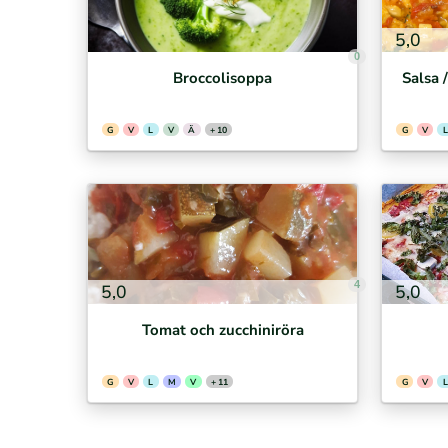
5,0
0
Broccolisoppa
Salsa 
G
V
L
V
Ä
+ 10
G
V
L
4
5,0
5,0
Tomat och zucchiniröra
G
V
L
M
V
+ 11
G
V
L