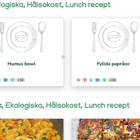
ologiska, Hälsokost, Lunch recept
0
Humus bowl
Fyllda paprikor
M
V
+ 12
G
V
L
M
V
+ 13
ia, Ekologiska, Hälsokost, Lunch recept