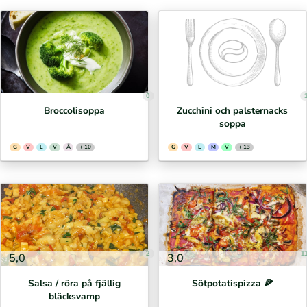
0
Broccolisoppa
Zucchini och palsternacks
soppa
G
V
L
V
Ä
+ 10
G
V
L
M
V
+ 13
2
1
5,0
3,0
Salsa / röra på fjällig
Sötpotatispizza 🍕⁣
bläcksvamp