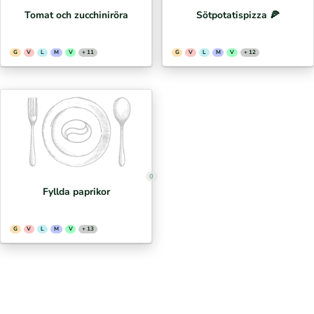
Tomat och zucchiniröra
Sötpotatispizza 🍕⁣
G
V
L
M
V
+ 11
G
V
L
M
V
+ 12
0
Fyllda paprikor
G
V
L
M
V
+ 13