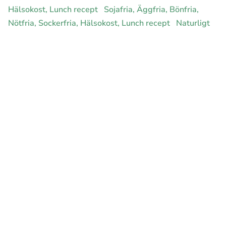
Hälsokost, Lunch recept
Sojafria, Äggfria, Bönfria,
Nötfria, Sockerfria, Hälsokost, Lunch recept
Naturligt
glutenfria, Äggfria, Bönfria, Nötfria, Sockerfria,
Hälsokost, Lunch recept
Fiskfria, Äggfria, Bönfria,
Nötfria, Sockerfria, Hälsokost, Lunch recept
LCHF,
Äggfria, Bönfria, Nötfria, Sockerfria, Hälsokost, Lunch
recept
Ekologiska, Äggfria, Bönfria, Nötfria, Sockerfria,
Hälsokost, Lunch recept
Rawfood, Äggfria, Bönfria,
Nötfria, Sockerfria, Hälsokost, Lunch recept
E-handel för din diet
Ja jag vill bli medlem
Instagram
Facebook