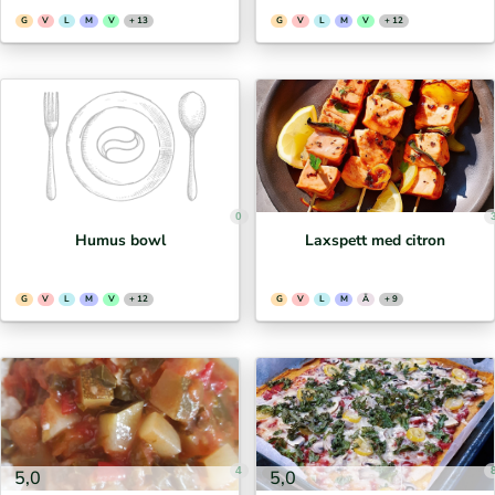
G
V
L
M
V
+ 13
G
V
L
M
V
+ 12
0
Humus bowl
Laxspett med citron
G
V
L
M
V
+ 12
G
V
L
M
Ä
+ 9
4
5,0
5,0