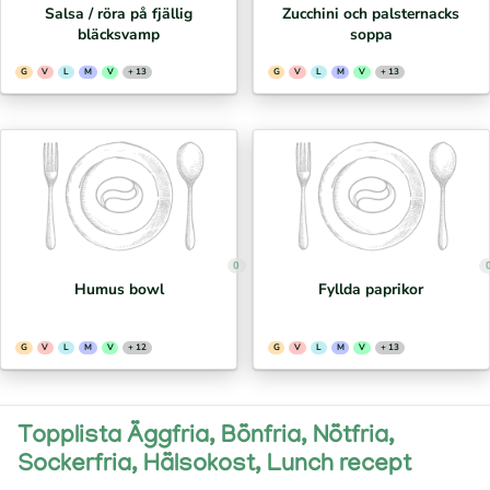
Salsa / röra på fjällig
Zucchini och palsternacks
bläcksvamp
soppa
G
V
L
M
V
+ 13
G
V
L
M
V
+ 13
0
Humus bowl
Fyllda paprikor
G
V
L
M
V
+ 12
G
V
L
M
V
+ 13
Topplista Äggfria, Bönfria, Nötfria,
Sockerfria, Hälsokost, Lunch recept